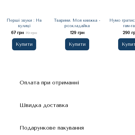
Перші звуки : На
Тварини. Моя книжка -
Нумо гратися
вулиці
розкладайка
гам-г
67 грн
129 грн
290 г
70 грн
Купити
Купити
Купи
Оплата при отриманні
Швидка доставка
Подарункове пакування