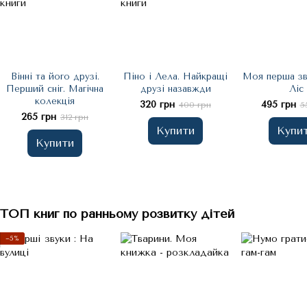
Вінні та його друзі.
Піно і Лела. Найкращі
Моя перша зв
Перший сніг. Магічна
друзі назавжди
Ліс
колекція
320 грн
495 грн
400 грн
5
265 грн
312 грн
Купити
Купи
Купити
ТОП книг по ранньому розвитку дітей
−5%