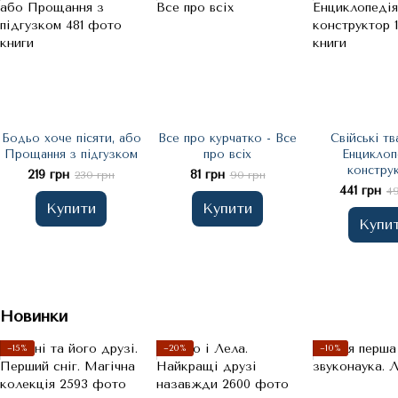
Бодьо хоче пісяти, або
Все про курчатко - Все
Свійські тв
Прощання з підгузком
про всіх
Енциклоп
констру
219 грн
81 грн
230 грн
90 грн
441 грн
4
Купити
Купити
Купи
Новинки
−15%
−20%
−10%