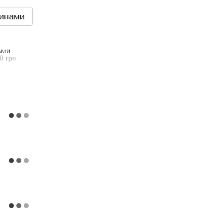
инами
АМИ
0 грн