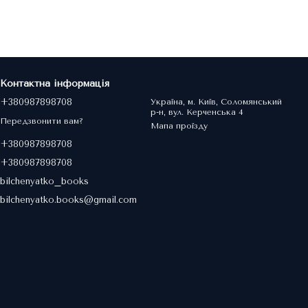
Контактна інформація
+380987898708
Україна, м. Київ, Соломянський
р-н, вул. Керченська 4
Передзвонити вам?
Мапа проїзду
+380987898708
+380987898708
bilchenyatko_books
bilchenyatko.books@gmail.com