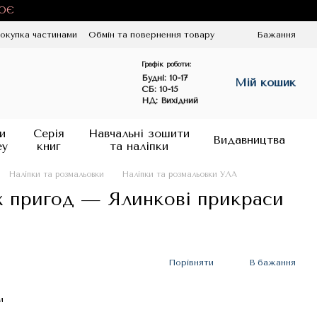
ЦЮЄ
окупка частинами
Обмін та повернення товару
Бажання
Графік роботи:
Будні:
10-17
Мій кошик
СБ: 10-15
НД: Вихідний
и
Серія
Навчальні зошити
Видавництва
ey
книг
та наліпки
Наліпки та розмальовки
Наліпки та розмальовки УЛА
х пригод — Ялинкові прикраси
Порівняти
В бажання
и