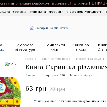
лата національним кешбеком та зимова єПідтримка НЕ ПРА
Оплата і доставка
Контактна інформація
Программа лояльності
П
ності
Публічна оферта
Блог
а
Доросла
Комплекти
Книги за
Книг
ою
література
книг
віком
Disn
Головна
Книги за тематикою
Новорічні та різдвяні
Книга Скринька різдвяни
В наявності
Артикул: 660
Написати відгук
63 грн
70 грн
Увійти
для відображення накопичувальної знижк
%