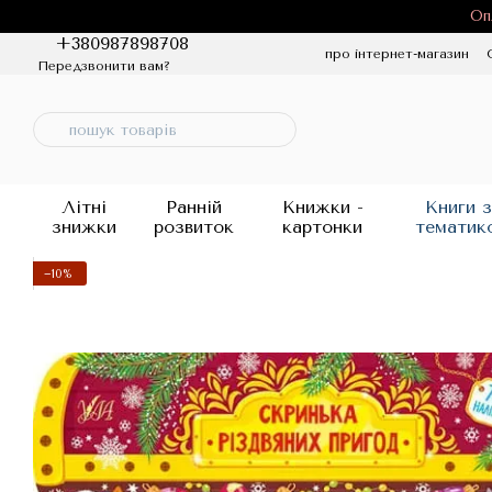
Перейти до основного контенту
Оп
+380987898708
про інтернет-магазин
Передзвонити вам?
Політика конфіденцій
Літні
Ранній
Книжки -
Книги з
знижки
розвиток
картонки
тематик
−10%