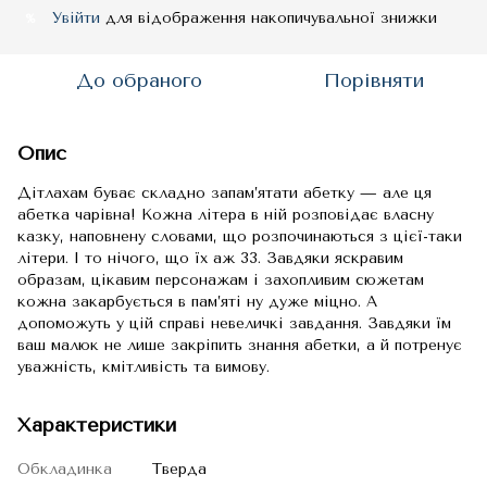
Увійти
для відображення накопичувальної знижки
%
До обраного
Порівняти
Опис
Дітлахам буває складно запам’ятати абетку — але ця
абетка чарівна! Кожна літера в ній розповідає власну
казку, наповнену словами, що розпочинаються з цієї-таки
літери. І то нічого, що їх аж 33. Завдяки яскравим
образам, цікавим персонажам і захопливим сюжетам
кожна закарбується в пам’яті ну дуже міцно. А
допоможуть у цій справі невеличкі завдання. Завдяки їм
ваш малюк не лише закріпить знання абетки, а й потренує
уважність, кмітливість та вимову.
Характеристики
Обкладинка
Тверда