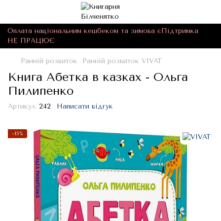
Оплата національним кешбеком та зимова єПідтримка
НЕ ПРАЦЮЄ
Ранній розвиток
Ранній розвиток VIVAT
Книга Абетка в казках - Ольга
Пилипенко
Артикул:
242
Написати відгук
−15%