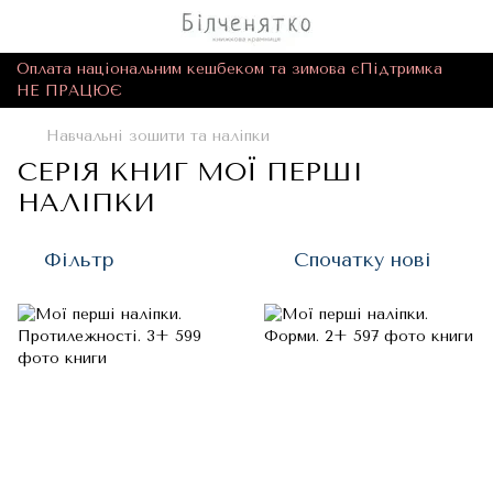
Оплата національним кешбеком та зимова єПідтримка
НЕ ПРАЦЮЄ
Навчальні зошити та наліпки
СЕРІЯ КНИГ МОЇ ПЕРШІ
НАЛІПКИ
Фільтр
Спочатку нові