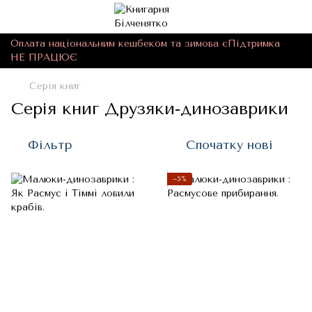
Оплата національним кешбеком та зимова єПідтримка
НЕ ПРАЦЮЄ
Серія книг
Серія книг Друзяки-динозаврики
Фільтр
Спочатку нові
−5%