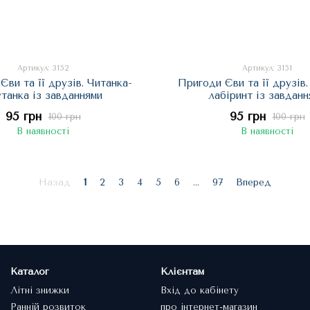
Артикул: 3152
Артикул: 3151
Єви та її друзів. Читанка-
Пригоди Єви та її друзів.
танка із завданнями
лабіринт із завданн
95 грн
95 грн
100 грн
100 грн
В наявності
В наявності
Назад
1
2
3
4
5
6
...
97
Вперед
Каталог
Клієнтам
Літні знижки
Вхід до кабінету
Ранній розвиток
про інтернет-магазин