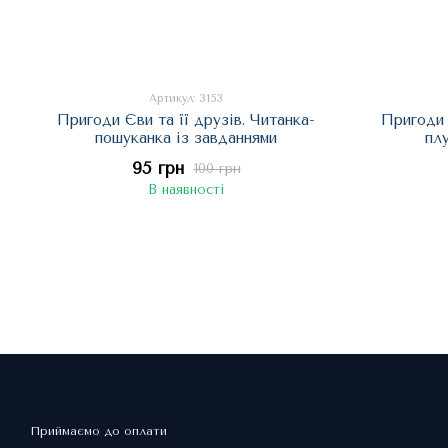
Артикул: 3153
Пригоди Єви та її друзів. Читанка-
Пригоди 
пошуканка із завданнями
плу
95 грн
100 грн
В наявності
Приймаємо до оплати