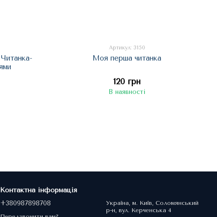
Артикул: 3150
 Читанка-
Моя перша читанка
ями
120 грн
В наявності
Контактна інформація
+380987898708
Україна, м. Київ, Соломянський
р-н, вул. Керченська 4
Передзвонити вам?