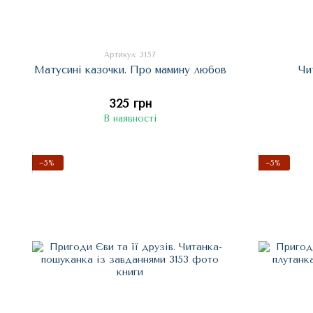
Артикул: 3157
Матусині казочки. Про мамину любов
Чи
325 грн
В наявності
−5%
−5%