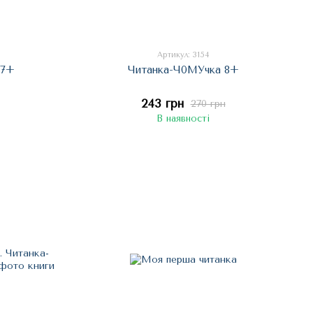
Артикул: 3154
 7+
Читанка-Ч0МУчка 8+
243 грн
270 грн
В наявності