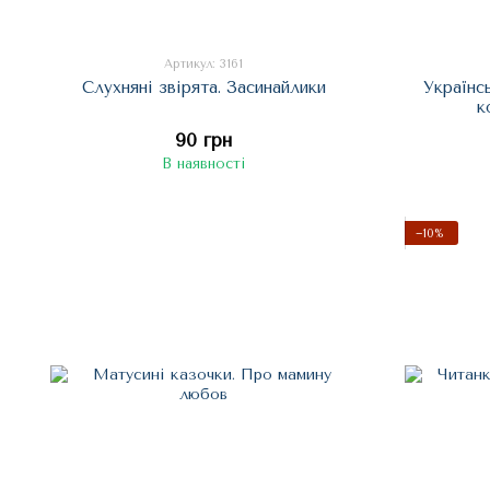
Артикул: 3161
Слухняні звірята. Засинайлики
Українс
к
90 грн
В наявності
−10%