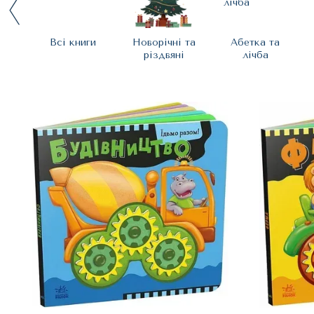
Всі книги
Новорічні та
Абетка та
різдвяні
лічба