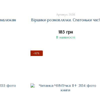
Артикул: 3158
и малюкам
Віршики-розмовлялки. Спатоньки час!
185 грн
В наявності
−10%