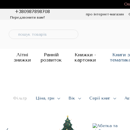
Перейти до основного контенту
Оп
+380987898708
про інтернет-магазин
Передзвонити вам?
Політика конфіденцій
Літні
Ранній
Книжки -
Книги з
знижки
розвиток
картонки
тематик
Фільтр
Ціна, грн
Вік
Серії книг
Ав