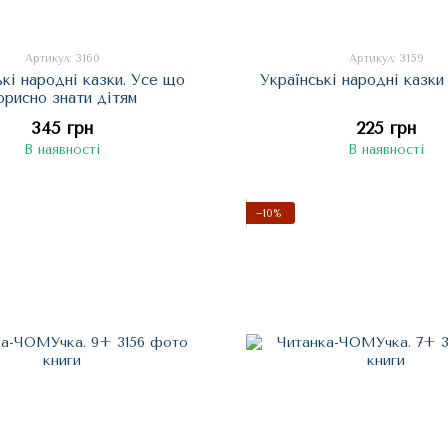
Артикул: 3160
Артикул: 3159
ькі народні казки. Усе що
Українські народні казк
орисно знати дітям
345 грн
225 грн
В наявності
В наявності
−10%