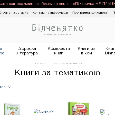
лата національним кешбеком та зимова єПідтримка НЕ ПРА
Оплата і доставка
Контактна інформація
Программа лояльності
П
ності
Публічна оферта
Блог
а
Доросла
Комплекти
Книги за
Книг
ою
література
книг
віком
Disn
Головна
Книги за тематикою
Книги за тематикою
тор