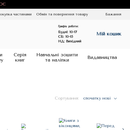
ЦЮЄ
окупка частинами
Обмін та повернення товару
Бажання
Графік роботи:
Будні:
10-17
Мій кошик
СБ: 10-15
НД: Вихідний
и
Серія
Навчальні зошити
Видавництва
ey
книг
та наліпки
Сортування:
спочатку нові