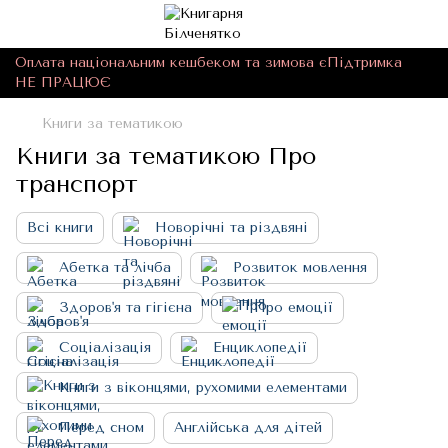
Оплата національним кешбеком та зимова єПідтримка
НЕ ПРАЦЮЄ
Книги за тематикою
Книги за тематикою Про
транспорт
Всі книги
Новорічні та різдвяні
Абетка та лічба
Розвиток мовлення
Здоров'я та гігієна
Про емоції
Соціалізація
Енциклопедії
Книги з віконцями, рухомими елементами
Перед сном
Англійська для дітей