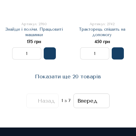
Артикул: 2760
Артикул: 2742
Знайди і полічи. Працьовиті
Тракторець спішить на
машинки
допомогу
175 грн
450 грн
Показати ще 20 товарів
Назад
Вперед
1
з 7