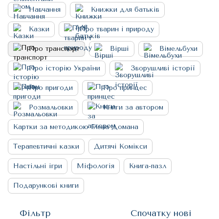
Навчання
Книжки для батьків
Казки
Про тварин і природу
Про транспорт
Вірші
Вімельбухи
Про історію України
Зворушливі історії
Про пригоди
Про принцес
Розмальовки
Книги за автором
Картки за методикою Глена Домана
Терапевтичні казки
Дитячі Комікси
Настільні ігри
Міфологія
Книга-пазл
Подарункові книги
Фільтр
Спочатку нові