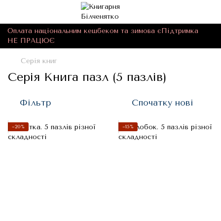
Оплата національним кешбеком та зимова єПідтримка
НЕ ПРАЦЮЄ
Серія книг
Серія Книга пазл (5 пазлів)
Фільтр
Спочатку нові
−20%
−15%