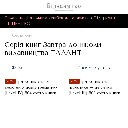
Оплата національним кешбеком та зимова єПідтримка
НЕ ПРАЦЮЄ
Серія книг
Серія книг Завтра до школи
видавництва ТАЛАНТ
Фільтр
Спочатку нові
−15%
−15%