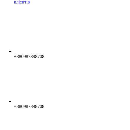
клієнтів
+380987898708
+380987898708