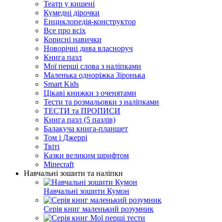
Театр у кишені
Кумедні дірочки
Енциклопедія-конструктор
Все про всіх
Корисні навички
Новорічні дива власноруч
Книга пазл
Мої перші слова з наліпками
Маленька одноріжка Зіронька
Smart Kids
Цікаві книжки з оченятами
Тести та розмальовки з наліпками
ТЕСТИ та ПРОПИСИ
Книга пазл (5 пазлів)
Балакуча книга-планшет
Том і Джеррі
Твіті
Казки великим шрифтом
Minecraft
Навчальні зошити та наліпки
Навчальні зошити Кумон
Серія книг маленький розумник