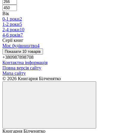
Вік
0-1 роки
2
1-2 роки
5
2-4 роки
10
4-6 років
7
Серії книг
Моє будівництво
4
Показати 10 товарів
+380987898708
Контактна інформація
Повна версія сайту
Мапа сайту
© 2026 Книгарня Білченятко
Книгарня Білченятко