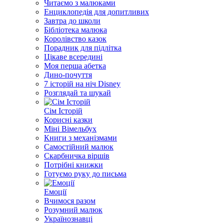
Читаємо з малюками
Енциклопедія для допитливих
Завтра до школи
Бібліотека малюка
Королівство казок
Порадник для підлітка
Цікаве всередині
Моя перша абетка
Дино-почуття
7 історій на ніч Disney
Розглядай та шукай
Сім Історій
Корисні казки
Міні Вімельбух
Книги з механізмами
Самостійний малюк
Скарбничка віршів
Потрібні книжки
Готуємо руку до письма
Емоції
Вчимося разом
Розумний малюк
Українознавці