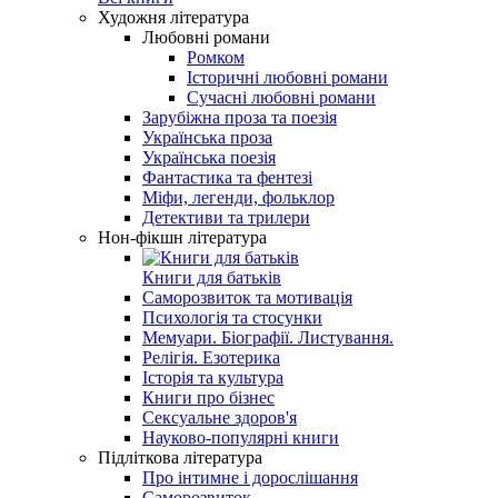
Художня література
Любовні романи
Ромком
Історичні любовні романи
Сучасні любовні романи
Зарубіжна проза та поезія
Українська проза
Українська поезія
Фантастика та фентезі
Міфи, легенди, фольклор
Детективи та трилери
Нон-фікшн література
Книги для батьків
Саморозвиток та мотивація
Психологія та стосунки
Мемуари. Біографії. Листування.
Релігія. Езотерика
Історія та культура
Книги про бізнес
Сексуальне здоров'я
Науково-популярні книги
Підліткова література
Про інтимне і дорослішання
Саморозвиток