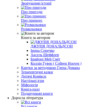
Зворушливі історії
Про пригоди
Про принцес
Розмальовки
Книги за автором
ДЖУЛІЯ ДОНАЛЬДСОН
Ірина Сонечко
Аксель Шеффлер
Брайоні Мей Сміт
Коллін Гувер ( Colleen Hoover )
Картки за методикою Глена Домана
Терапевтичні казки
Дитячі Комікси
Настільні ігри
Міфологія
Книга-пазл
Подарункові книги
Доросла література
Всі книги