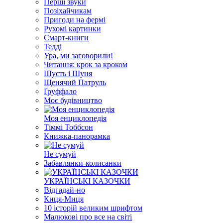
Перші звуки
Позіхайчикам
Пригоди на фермі
Рухомі картинки
Смарт-книги
Тедді
Ура, ми заговорили!
Читання: крок за кроком
Шусть і Шуня
Щенячий Патруль
Ґруффало
Моє будівництво
Моя енциклопедія
Тіммі Тоббсон
Книжка-панорамка
Не сумуй
Забавлянки-колисанки
УКРАЇНСЬКІ КАЗОЧКИ
Відгадай-но
Киця-Миця
10 історій великим шрифтом
Малюкові про все на світі