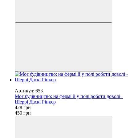
−5%
Артикул: 653
Моє будівництво: на фермі й у полі роботи доволі -
Шеррі Даскі Рінкер
428 грн
450 грн