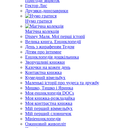
Пригоди звіряток
Гектор Лис
Друзяки-динозаврики
Нумо гратися
Магічна колекція
Disney Маля. Мої перші історії
Велика книга. Енциклопедії
День з жирафеням Тедом
Дітям про інтимне
Енциклопедія дошкільника
Зворушливі книжки
Казочки на кожен день
Контактна книжка
Кумедний вімельбух
Маленькі історії про чудеса та дружбу
Мишко, Тишко і Яринка
Моя енциклопедія DOCs
Моя книжка-розкладайка
Моя контрастна книжка
Мій перший віммельбух
Мій перший словничок
Мініенциклопедія
Ожиновий живопліт