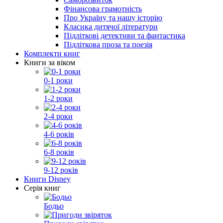
Фінансова грамотність
Про Україну та нашу історію
Класика дитячої літератури
Підліткові детективи та фантастика
Підліткова проза та поезія
Комплекти книг
Книги за віком
0-1 роки
1-2 роки
2-4 роки
4-6 років
6-8 років
9-12 років
Книги Disney
Серія книг
Бодьо