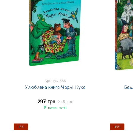
Артикул: 888
Улюблена книга Чарлі Кука
Бад
297 грн
349 грн
В наявності
−15%
−15%