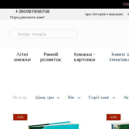
Перейти до основного контенту
Оп
+380987898708
про інтернет-магазин
Передзвонити вам?
Політика конфіденцій
Літні
Ранній
Книжки -
Книги з
знижки
розвиток
картонки
тематик
Фільтр
Ціна, грн
Вік
Серії книг
Ав
−15%
−15%