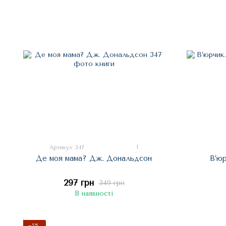
1
Артикул: 347
Де моя мама? Дж. Дональдсон
В’ю
297 грн
349 грн
В наявності
−5%