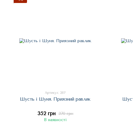
Артикул: 287
Шусть і Шуня. Приязний равлик
Шуст
352 грн
370 грн
В наявності