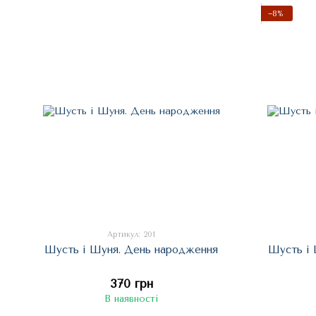
−8%
Артикул: 201
Шусть і Шуня. День народження
Шусть і 
370 грн
В наявності