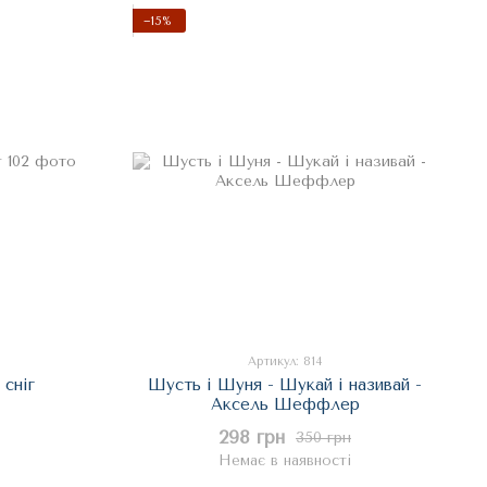
−15%
Артикул: 814
 сніг
Шусть і Шуня - Шукай і називай -
Аксель Шеффлер
298 грн
350 грн
Немає в наявності