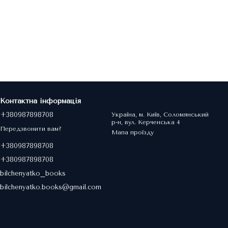
Контактна інформація
+380987898708
Україна, м. Київ, Соломянський
р-н, вул. Керченська 4
Передзвонити вам?
Мапа проїзду
+380987898708
+380987898708
bilchenyatko_books
bilchenyatko.books@gmail.com