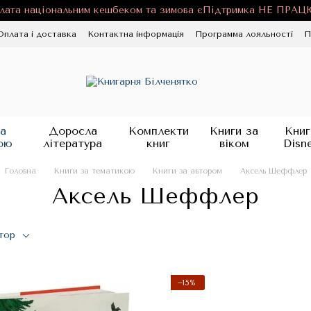
лата національним кешбеком та зимова єПідтримка НЕ ПРА
Оплата і доставка
Контактна інформація
Программа лояльності
П
ності
Публічна оферта
Блог
а
Доросла
Комплекти
Книги за
Книг
ою
література
книг
віком
Disn
Головна
Книги за тематикою
Книги за автором
Аксель Шеффлер
Аксель Шеффлер
тор
−15%