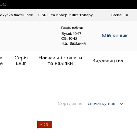
ЦЮЄ
окупка частинами
Обмін та повернення товару
Бажання
Графік роботи:
Будні:
10-17
Мій кошик
СБ: 10-15
НД: Вихідний
и
Серія
Навчальні зошити
Видавництва
ey
книг
та наліпки
Сортування:
спочатку нові
−15%