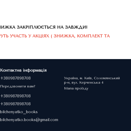
Email. ЗНИЖКА ЗАКРІПЛЮЄТЬСЯ НА ЗАВЖДИ!
УТЬ УЧАСТЬ У АКЦІЯХ ( ЗНИЖКА, КОМПЛЕКТ ТА
Контактна інформація
+380987898708
Україна, м. Київ, Соломянський
р-н, вул. Керченська 4
Передзвонити вам?
Мапа проїзду
+380987898708
+380987898708
bilchenyatko_books
bilchenyatko.books@gmail.com