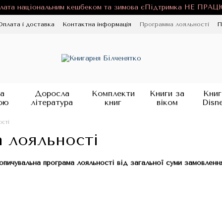
лата національним кешбеком та зимова єПідтримка НЕ ПРА
Оплата і доставка
Контактна інформація
Программа лояльності
П
ності
Публічна оферта
Блог
а
Доросла
Комплекти
Книги за
Книг
ою
література
книг
віком
Disn
ості
 лояльності
опичувальна програма лояльності від загальної суми замовлення