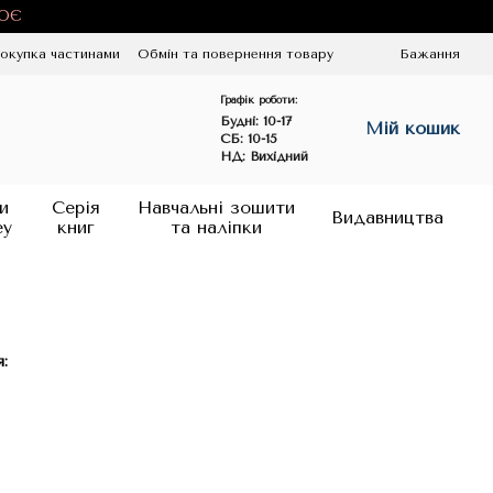
ЦЮЄ
окупка частинами
Обмін та повернення товару
Бажання
Графік роботи:
Будні:
10-17
Мій кошик
СБ: 10-15
НД: Вихідний
и
Серія
Навчальні зошити
Видавництва
ey
книг
та наліпки
: