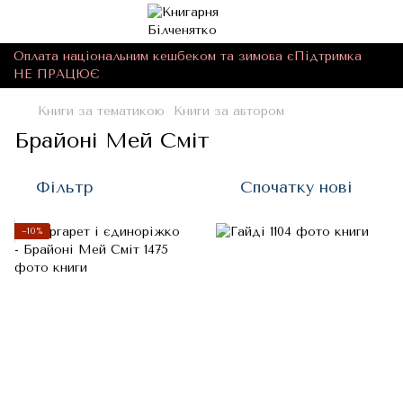
Оплата національним кешбеком та зимова єПідтримка
НЕ ПРАЦЮЄ
Книги за тематикою
Книги за автором
Брайоні Мей Сміт
Фільтр
Спочатку нові
−10%