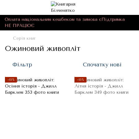
Оплата національним кешбеком та зимова єПідтримка
НЕ ПРАЦЮЄ
Серія книг
Ожиновий живопліт
Фільтр
Спочатку нові
−15%
−15%