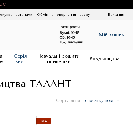
ЦЮЄ
окупка частинами
Обмін та повернення товару
Бажання
Графік роботи:
Будні:
10-17
Мій кошик
СБ: 10-15
НД: Вихідний
и
Серія
Навчальні зошити
Видавництва
ey
книг
та наліпки
вництва ТАЛАНТ
Сортування:
спочатку нові
−15%