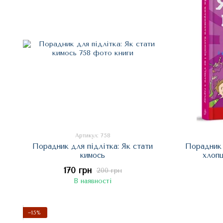
Артикул: 758
Порадник для підлітка: Як стати
Порадник 
кимось
хлопц
170 грн
200 грн
В наявності
−15%