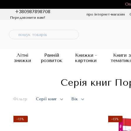
Перейти до основного контенту
Оп
+380987898708
про інтернет-магазин
Передзвонити вам?
Політика конфіденцій
Літні
Ранній
Книжки -
Книги з
знижки
розвиток
картонки
тематик
Серія книг По
Фільтр
Серії книг
Вік
−15%
−15%