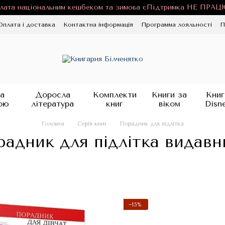
лата національним кешбеком та зимова єПідтримка НЕ ПРА
Оплата і доставка
Контактна інформація
Программа лояльності
П
ності
Публічна оферта
Блог
а
Доросла
Комплекти
Книги за
Книг
ою
література
книг
віком
Disn
Головна
Серія книг
Порадник для підлітка
радник для підлітка вида
−15%