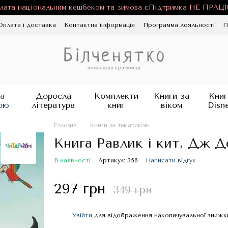
лата національним кешбеком та зимова єПідтримка НЕ ПРА
Оплата і доставка
Контактна інформація
Программа лояльності
П
ності
Публічна оферта
Блог
а
Доросла
Комплекти
Книги за
Книг
ою
література
книг
віком
Disn
Головна
Книги за тематикою
Книга Равлик і кит, Дж Д
В наявності
Артикул: 356
Написати відгук
297 грн
349 грн
Увійти
для відображення накопичувальної знижк
%