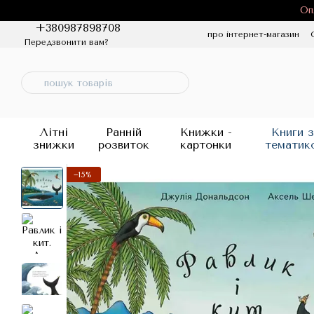
Перейти до основного контенту
Оп
+380987898708
про інтернет-магазин
Передзвонити вам?
Політика конфіденцій
Літні
Ранній
Книжки -
Книги з
знижки
розвиток
картонки
тематик
−15%