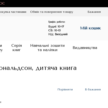
ЦЮЄ
окупка частинами
Обмін та повернення товару
Бажання
Графік роботи:
Будні:
10-17
Мій кошик
СБ: 10-15
НД: Вихідний
и
Серія
Навчальні зошити
Видавництва
ey
книг
та наліпки
ональдсон, дитяча книга
Порівняти
В бажання
и