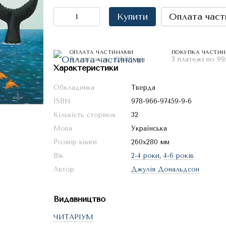
Купити
Оплата част
ОПЛАТА ЧАСТИНАМИ
ПОКУПКА ЧАСТИ
3 платежі по 99.00 грн
3 платежі по 99
Характеристики
Обкладинка
Тверда
ISBN
978-966-97459-9-6
Кількість сторінок
32
Мова
Українська
Розмір книги
260х280 мм
Вік
2-4 роки
,
4-6 років
Автор
Джулія Дональдсон
Видавництво
ЧИТАРІУМ