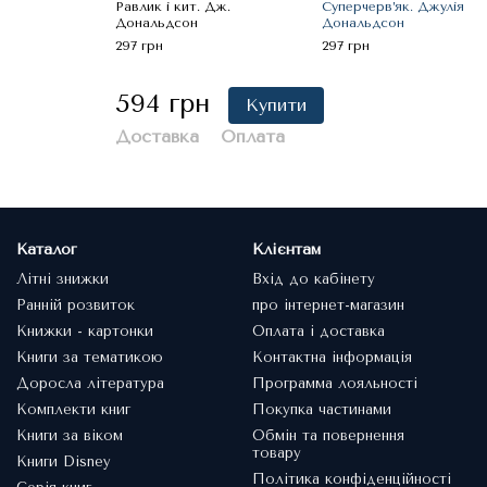
Равлик і кит. Дж.
Суперчерв’як. Джулія
Дональдсон
Дональдсон
297 грн
297 грн
594 грн
Купити
Доставка
Оплата
Каталог
Клієнтам
Літні знижки
Вхід до кабінету
Ранній розвиток
про інтернет-магазин
Книжки - картонки
Оплата і доставка
Книги за тематикою
Контактна інформація
Доросла література
Программа лояльності
Комплекти книг
Покупка частинами
Книги за віком
Обмін та повернення
товару
Книги Disney
Політика конфіденційності