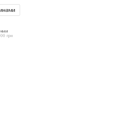
инами
НАМИ
.00 грн