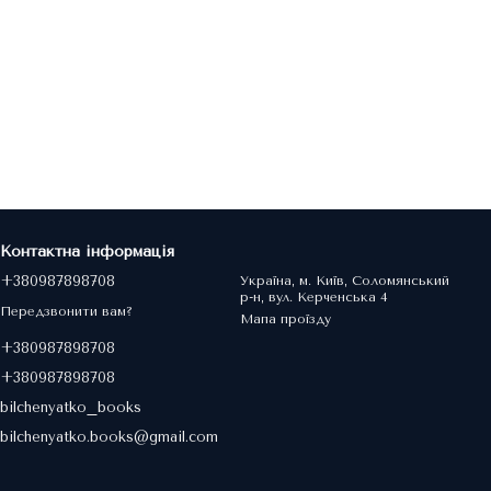
Контактна інформація
+380987898708
Україна, м. Київ, Соломянський
р-н, вул. Керченська 4
Передзвонити вам?
Мапа проїзду
+380987898708
+380987898708
bilchenyatko_books
bilchenyatko.books@gmail.com