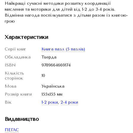
Найкращі сучасні методики розвитку координації
мислення та моторики для дітей від 1-2 до 3-4 років.
Відмінна нагода поспілкуватися з дітьми разом із книгою-
грою
Характеристики
Серії книг
Книга пазл (5 пазлів)
Обкладинка
Тверда
ISBN
9789664669174
Кількість
10
сторінок
Мова
Українська
Розмір книги
155х155 мм
Вік
1-2 роки
,
2-4 роки
Видавництво
ПЕГАС