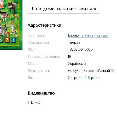
Повідомити, коли з'явиться
Характеристики
Серії книг
Балакуча книга-планшет
Обкладинка
Тверда
ISBN
4820219940050
Кількість сторінок
16
Мова
Українська
Розмір книги
модуль-планшет з'ємний 19*1
Вік
2-4 роки
,
4-6 років
Видавництво
ПЕГАС