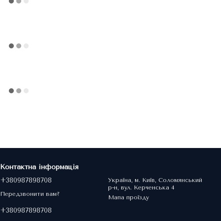
Контактна інформація
+380987898708
Україна, м. Київ, Соломянський
р-н, вул. Керченська 4
Передзвонити вам?
Мапа проїзду
+380987898708