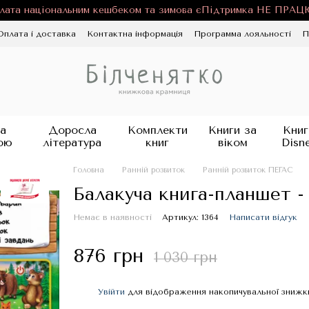
лата національним кешбеком та зимова єПідтримка НЕ ПРА
Оплата і доставка
Контактна інформація
Программа лояльності
П
ності
Публічна оферта
Блог
а
Доросла
Комплекти
Книги за
Книг
ою
література
книг
віком
Disn
Головна
Ранній розвиток
Ранній розвиток ПЕГАС
Балакуча книга-планше
Немає в наявності
Артикул: 1364
Написати відгук
876 грн
1 030 грн
Увійти
для відображення накопичувальної знижк
%