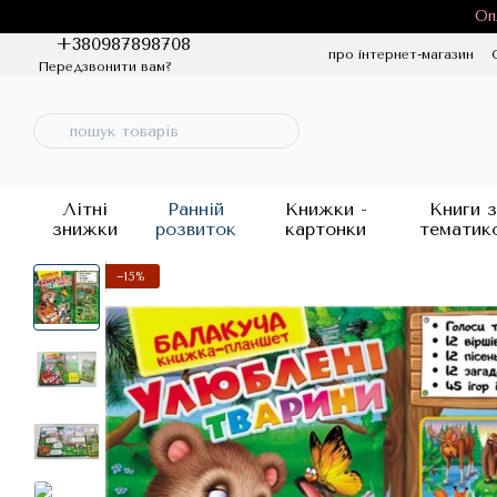
Перейти до основного контенту
Оп
+380987898708
про інтернет-магазин
Передзвонити вам?
Політика конфіденцій
Літні
Ранній
Книжки -
Книги з
знижки
розвиток
картонки
тематик
−15%