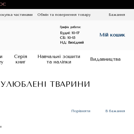
ЦЮЄ
окупка частинами
Обмін та повернення товару
Бажання
Графік роботи:
Будні:
10-17
Мій кошик
СБ: 10-15
НД: Вихідний
и
Серія
Навчальні зошити
Видавництва
ey
книг
та наліпки
т - УЛЮБЛЕНІ ТВАРИНИ
Порівняти
В бажання
и