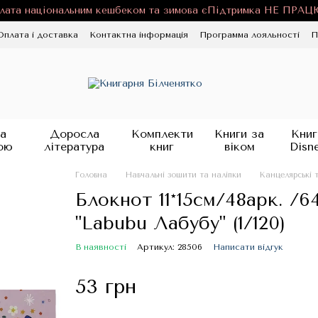
лата національним кешбеком та зимова єПідтримка НЕ ПРА
Оплата і доставка
Контактна інформація
Программа лояльності
П
ності
Публічна оферта
Блог
а
Доросла
Комплекти
Книги за
Книг
ою
література
книг
віком
Disn
Головна
Навчальні зошити та наліпки
Канцелярські 
Блокнот 11*15см/48арк. /6
"Labubu Лабубу" (1/120)
В наявності
Артикул: 28506
Написати відгук
53 грн