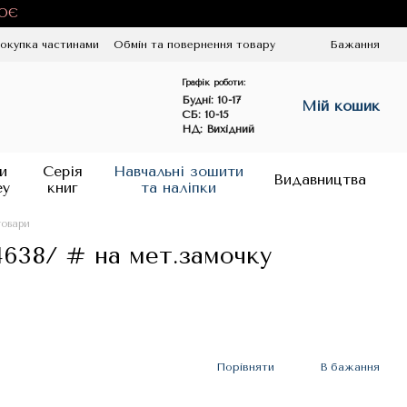
ЦЮЄ
окупка частинами
Обмін та повернення товару
Бажання
Графік роботи:
Будні:
10-17
Мій кошик
СБ: 10-15
НД: Вихідний
и
Серія
Навчальні зошити
Видавництва
ey
книг
та наліпки
товари
4638/ # на мет.замочку
Порівняти
В бажання