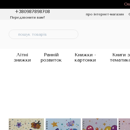
Перейти до основного контенту
Оп
+380987898708
про інтернет-магазин
Передзвонити вам?
Політика конфіденцій
Літні
Ранній
Книжки -
Книги з
знижки
розвиток
картонки
тематик