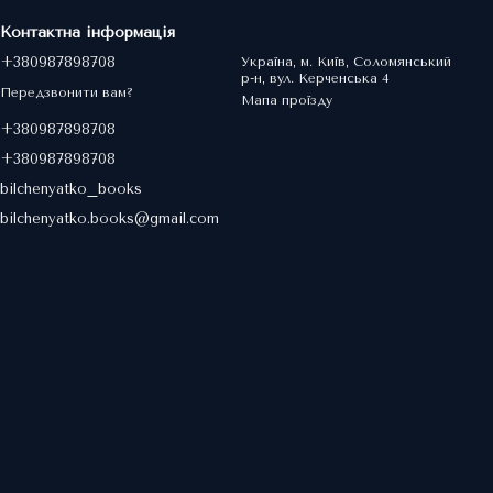
Контактна інформація
+380987898708
Україна, м. Київ, Соломянський
р-н, вул. Керченська 4
Передзвонити вам?
Мапа проїзду
+380987898708
+380987898708
bilchenyatko_books
bilchenyatko.books@gmail.com