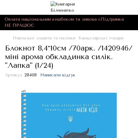
Оплата національним кешбеком та зимова єПідтримка
НЕ ПРАЦЮЄ
Навчальні зошити та наліпки
Канцелярські товари
Блокнот 8,4*10см /70арк. /1420946/
міні арома обкладинка силік.
"Лапка" (1/24)
Артикул:
28408
Написати відгук