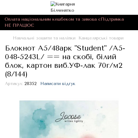
Оплата національним кешбеком та зимова єПідтримка
НЕ ПРАЦЮЄ
Навчальні зошити та наліпки
Канцелярські товари
Блокнот А5/48арк "Student" /A5-
048-5243L/ == на скобі, білий
блок, картон виб.УФ-лак 70г/м2
(8/144)
Артикул:
28352
Написати відгук