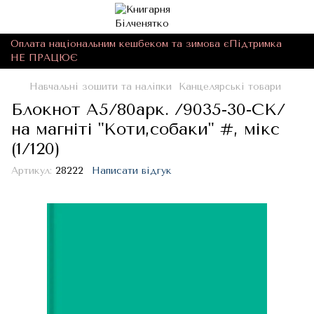
Оплата національним кешбеком та зимова єПідтримка
НЕ ПРАЦЮЄ
Навчальні зошити та наліпки
Канцелярські товари
Блокнот А5/80арк. /9035-30-CK/
на магніті "Коти,собаки" #, мікс
(1/120)
Артикул:
28222
Написати відгук