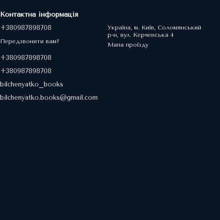
Контактна інформація
+380987898708
Україна, м. Київ, Соломянський
р-н, вул. Керченська 4
Передзвонити вам?
Мапа проїзду
+380987898708
+380987898708
bilchenyatko_books
bilchenyatko.books@gmail.com