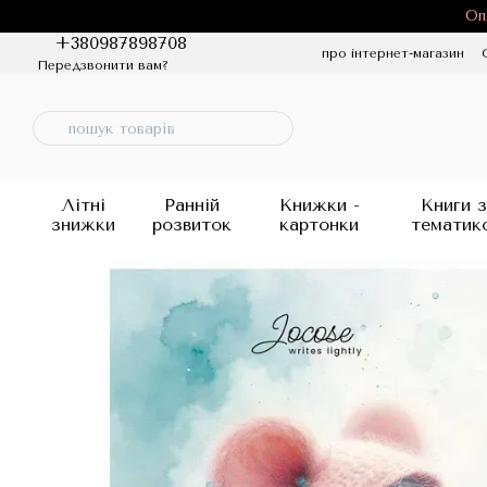
Перейти до основного контенту
Оп
+380987898708
про інтернет-магазин
Передзвонити вам?
Політика конфіденцій
Літні
Ранній
Книжки -
Книги з
знижки
розвиток
картонки
тематик