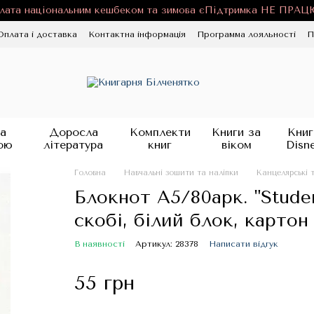
лата національним кешбеком та зимова єПідтримка НЕ ПРА
Оплата і доставка
Контактна інформація
Программа лояльності
П
ності
Публічна оферта
Блог
а
Доросла
Комплекти
Книги за
Книг
ою
література
книг
віком
Disn
Головна
Навчальні зошити та наліпки
Канцелярські 
Блокнот А5/80арк. "Stude
скобі, білий блок, картон
В наявності
Артикул: 28378
Написати відгук
55 грн