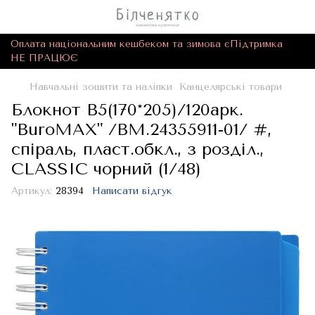
Оплата національним кешбеком та зимова єПідтримка
НЕ ПРАЦЮЄ
Навчальні зошити та наліпки
Канцелярські товари
Блокнот В5(170*205)/120арк.
"BuroMAX" /BM.24355911-01/ #,
спіраль, пласт.обкл., з розділ.,
CLASSIC чорний (1/48)
Артикул:
28394
Написати відгук