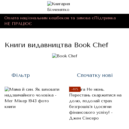
Оплата національним кешбеком та зимова єПідтримка
НЕ ПРАЦЮЄ
Книги видавництва Book Chef
Фільтр
Спочатку нові
−10%