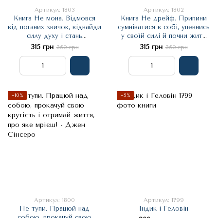
Артикул: 1803
Артикул: 1802
Книга Не мона. Відмовся
Книга Не дрейф. Припини
від поганих звичок, віднайди
сумніватися в собі, упевнись
силу духу і стань
у своїй силі й почни жити
господарем свого життя! -
чудовим життям! - Джен
315 грн
315 грн
350 грн
350 грн
Джен Сінсеро
Сінсеро
−10%
−5%
Артикул: 1800
Артикул: 1799
Не тупи. Працюй над
Індик і Геловін
собою, прокачуй свою