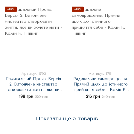
−10%
−10%
Артикул: 1792
Артикул: 1791
Радикальний Прояв. Версія
Радикальне самопрощення.
2. Витончене мистецтво
Прямий шлях до істинного
створювати життя, яке ви
прийняття себе - Колін К.
хочете мати - Колін К.
Тіппінг
198 грн
216 грн
220 грн
240 грн
Тіппінг
Показати ще 5 товарів