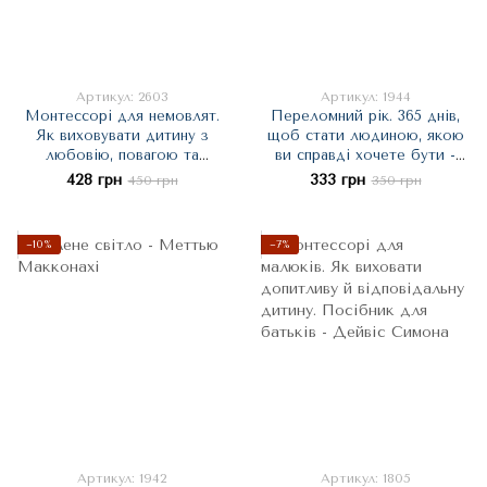
Артикул: 2603
Артикул: 1944
Монтессорі для немовлят.
Переломний рік. 365 днів,
Як виховувати дитину з
щоб стати людиною, якою
любовію, повагою та
ви справді хочете бути -
розумінням - Дейвіс Симона
Бріанна Вест
428 грн
333 грн
450 грн
350 грн
−10%
−7%
Артикул: 1942
Артикул: 1805