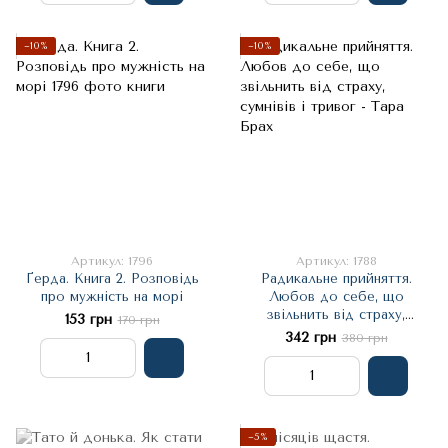
−10%
−10%
Артикул: 1796
Артикул: 1788
Ґерда. Книга 2. Розповідь
Радикальне прийняття.
про мужність на морі
Любов до себе, що
звільнить від страху,
153 грн
170 грн
сумнівів і тривог - Тара Брах
342 грн
380 грн
−5%