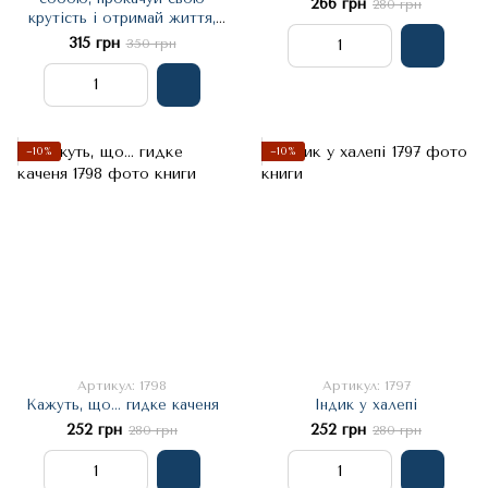
266 грн
280 грн
крутість і отримай життя,
про яке мрієш! - Джен
315 грн
350 грн
Сінсеро
−10%
−10%
Артикул: 1798
Артикул: 1797
Кажуть, що... гидке каченя
Індик у халепі
252 грн
252 грн
280 грн
280 грн