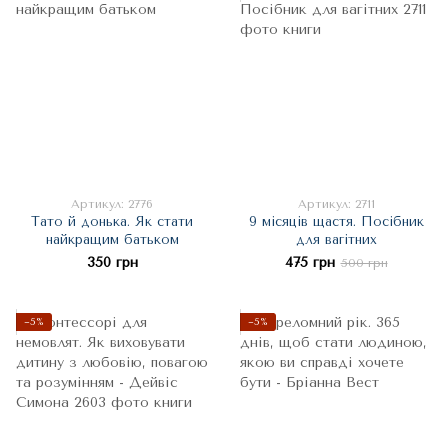
Артикул: 2776
Артикул: 2711
Тато й донька. Як стати
9 місяців щастя. Посібник
найкращим батьком
для вагітних
350 грн
475 грн
500 грн
−5%
−5%