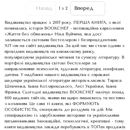
Назад
Вперед
1
з 2
Видавництво працює з 2017 року. ПЕРША КНИГА, з якої
починалась історія BOOKCHEF - мотиваційна карколомна
«Життя без обмежень» Ніка Вуйчича, яка досі
залишається світовим бестселером і безпрецедентним
ХІТ-ом на сайті видавництва. За цей час ми стали одним з
провідних видавництв на книжковому ринку,
популяризуючи українське читання та сучасну літературу. В
портфелі видавництва світові бестселери за
направленнями: психологія, художня література, нонфікшн,
дитяча. У надбанні нашого видавництва є справжні
шедеври української літератури авторів-класиків: Тараса
Шевченка, Івана Котляревського, Лесі Українки, Івана
Франка. Сьогодні видавництво BOOKCHEF налічує понад
600 виданих тайтлів, якими ми щиро пишаємось та пестимо
з коханням. Це самі ті книги, які ФОРМУЮТЬ
ОСОБИСТІСТЬ, спонукають до роздумів та дій. Ми
співпрацюємо із зарубіжними авторами та українськими
письменниками. Інноваційні, технологічні, креативні - тому
книги видавництва завжди перебувають в ТОПах продажів