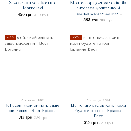
Зелене світло - Меттью
Монтессорі для малюків. Як
Макконахі
виховати допитливу й
відповідальну дитину.
450 грн
500 грн
Посібник для батьків -
353 грн
380 грн
Дейвіс Симона
−10%
−10%
Артикул: 1801
Артикул: 1794
101 есей, який змінить ваше
Це те, що вас зцілить, коли
мислення - Вест Бріанна
будете готові - Бріанна
Вест
315 грн
350 грн
315 грн
350 грн