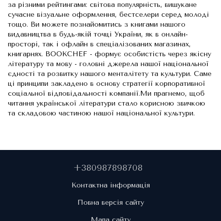
за різними рейтингами: світова популярність, вишукане
сучасне візуальне оформлення, бестселери серед молоді
тощо. Ви можете познайомитись з книгами нашого
видавництва в будь-якій точці України, як в онлайн-
просторі, так і офлайн в спеціалізованих магазинах,
книгарнях. BOOKCHEF - формує особистість через якісну
літературу та мову - головні джерела нашої національної
єдності та розвитку нашого менталітету та культури. Саме
ці принципи закладено в основу стратегії корпоративної
соціальної відповідальності компанії.Ми прагнемо, щоб
читання української літератури стало корисною звичкою
та складовою частиною нашої національної культури.
+380987898708
Контактна інформація
Повна версія сайту
Мапа сайту