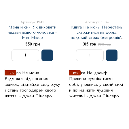
Артикул: 1943
Артикул: 1804
Мама й син. Як виховати
Книга Не нюнь. Перестань
надзвичайного чоловіка -
скаржитися на долю,
Мег Мікер
подолай страх безгрошів’я
ідосягни фінансового успіху!
350 грн
315 грн
350 грн
- Джен Сінсеро
−10%
−10%