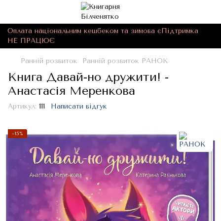
Оплата національним кешбеком та зимова єПідтримка
НЕ ПРАЦЮЄ
Ранній розвиток
Ранній розвиток РАНОК
Книга Давай-но дружити! -
Анастасія Меренкова
Артикул:
111
Написати відгук
−15%