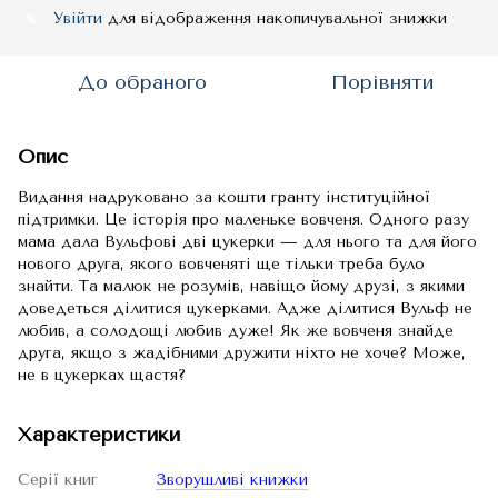
Увійти
для відображення накопичувальної знижки
%
До обраного
Порівняти
Опис
Видання надруковано за кошти гранту інституційної
підтримки. Це історія про маленьке вовченя. Одного разу
мама дала Вульфові дві цукерки — для нього та для його
нового друга, якого вовченяті ще тільки треба було
знайти. Та малюк не розумів, навіщо йому друзі, з якими
доведеться ділитися цукерками. Адже ділитися Вульф не
любив, а солодощі любив дуже! Як же вовченя знайде
друга, якщо з жадібними дружити ніхто не хоче? Може,
не в цукерках щастя?
Характеристики
Серії книг
Зворушливі книжки