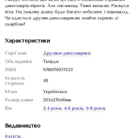
динозаврів-піратів. Але сміливець Тіммі вмовляє Расмуса
піти. На їхньому шляху буде багато небезпек і перешкод.
Чи вдасться друзям-динозаврикам знайти скриню зі
скарбом?
Характеристики
Серії книг
Друзяки-динозаврики
Обкладинка
Тверда
ISBN
9786170977533
Кількість
48
сторінок
Мова
Українська
Розмір книги
205x270x10мм
Вік
2-4 роки
,
4-6 років
,
6-8 років
Видавництво
РАНОК