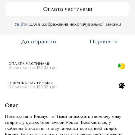
Оплата частинами
Увійти
для відображення накопичувальної знижки
%
До обраного
Порівняти
ОПЛАТА ЧАСТИНАМИ
3 платежі по 123.33 грн
ПОКУПКА ЧАСТИНАМИ
3 платежі по 123.33 грн
Опис
Несподівано Расмус та Тіммі знаходять таємничу мапу
скарбів у кущах біля печери Рекса. Виявляється, у
глибинах болотяного лісу знаходиться цінний скарб.
Расмус боїться, що шлях до нього сповнений страшних