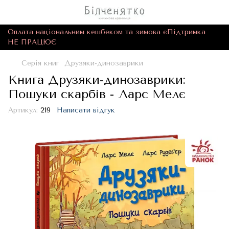
Оплата національним кешбеком та зимова єПідтримка
НЕ ПРАЦЮЄ
Серія книг
Друзяки-динозаврики
Книга Друзяки-динозаврики:
Пошуки скарбів - Ларс Мелє
Артикул:
219
Написати відгук