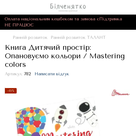
Оплата національним кешбеком та зимова єПідтримка
НЕ ПРАЦЮЄ
Ранній розвиток
Ранній розвиток ТАЛАНТ
Книга Дитячий простір:
Опановуємо кольори / Mastering
colors
Артикул:
782
Написати відгук
−15%