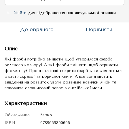
Увійти
для відображення накопичувальної знижки
%
До обраного
Порівняти
Опис
Які фарби потрібно змішати, щоб утворилася фарба
зеленого кольору? А які фарби змішати, щоб отримати
фіолетову? Про ці та інші секрети фарб діти дізнаються
з цієї яскравої та корисної книги. А ще вона містить
завдання на розвиток уваги, розвиває навички лічби та
поповнює словниковий запас з англійської мови.
Характеристики
Обкладинка
Мʼяка
ISBN
9789669890696