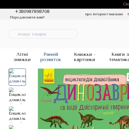
Перейти до основного контенту
Оп
+380987898708
про інтернет-магазин
Передзвонити вам?
Політика конфіденцій
Літні
Ранній
Книжки -
Книги з
знижки
розвиток
картонки
тематик