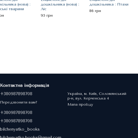
ільника (нова) :
дошкільника (нова) :
дошкільника : Птахи
ські тварини
Ліс
86 грн
Енци
рн
95 грн
дошк
Дино
95 г
53
Контактна інформація
+380987898708
Україна, м. Київ, Соломянський
р-н, вул. Керченська 4
Передзвонити вам?
Мапа проїзду
+380987898708
+380987898708
bilchenyatko_books
bilchenyatko.books@gmail.com