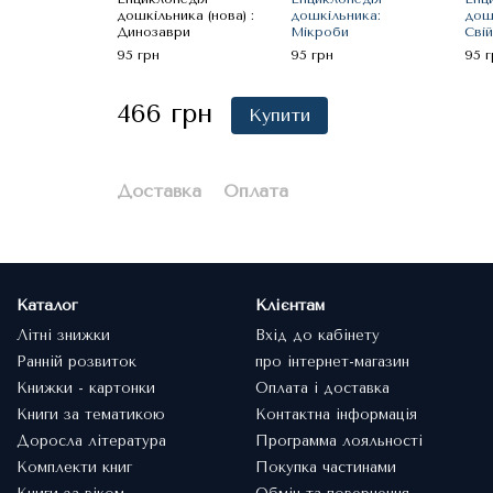
дошкільника (нова) :
дошкільника:
дошк
Динозаври
Мікроби
Свій
95 грн
95 грн
95 г
466 грн
Купити
Доставка
Оплата
Каталог
Клієнтам
Літні знижки
Вхід до кабінету
Ранній розвиток
про інтернет-магазин
Книжки - картонки
Оплата і доставка
Книги за тематикою
Контактна інформація
Доросла література
Программа лояльності
Комплекти книг
Покупка частинами