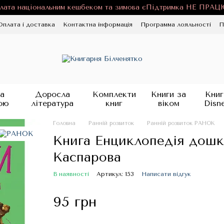
лата національним кешбеком та зимова єПідтримка НЕ ПРА
Оплата і доставка
Контактна інформація
Программа лояльності
П
ності
Публічна оферта
Блог
а
Доросла
Комплекти
Книги за
Книг
ою
література
книг
віком
Disn
Головна
Ранній розвиток
Ранній розвиток РАНОК
Книга Енциклопедія дошк
Каспарова
В наявності
Артикул: 153
Написати відгук
95 грн