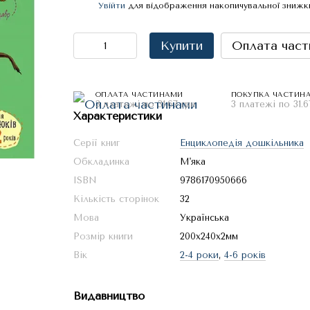
Увійти
для відображення накопичувальної знижк
%
Купити
Оплата част
ОПЛАТА ЧАСТИНАМИ
ПОКУПКА ЧАСТИН
3 платежі по 31.67 грн
3 платежі по 31.6
Характеристики
Серії книг
Енциклопедія дошкільника
Обкладинка
М'яка
ISBN
9786170950666
Кількість сторінок
32
Мова
Українська
Розмір книги
200x240x2мм
Вік
2-4 роки
,
4-6 років
Видавництво