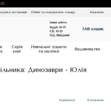
ЦЮЄ
окупка частинами
Обмін та повернення товару
Бажання
Графік роботи:
Будні:
10-17
Мій кошик
СБ: 10-15
НД: Вихідний
и
Серія
Навчальні зошити
Видавництва
ey
книг
та наліпки
ільника: Динозаври - Юлія
Порівняти
В бажання