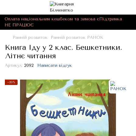
Оплата національним кешбеком та зимова єПідтримка
НЕ ПРАЦЮЄ
Ранній розвиток
Ранній розвиток РАНОК
Книга Іду у 2 клас. Бешкетники.
Літнє читання
Артикул:
2092
Написати відгук
−20%