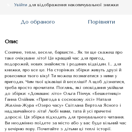
Увійти
для відображення накопичувальної знижки
%
До обраного
Порівняти
Опис
Сонячне, тепле, веселе, барвисте... Як ти ще скажеш про
таке очікуване літо! Це кращий час для пригод,
подорожей, нових знайомств і родиних відвідин. І... для
книжки, про все це. На сторінках збірки живуть друзі й
ровесники твого віку! Ти можеш позмагатися з ними у
пригодах. Чим твої цікавіші й веселіші? А щоб дізнатися,
треба просто прочитати. Поглянь, які оповідання увійшли
до збірки: «Домашнє літо» Ольга Пінчук «Бешкетниці»
Ганна Олійник «Пригода в сосновому лісі» Наталя
Жиліна-Жура «Озеро часу» Світлана Вертола Ясного і
надзвичайного літа! Любі мами, тата й усі причетні
дорослі. Ця збірка підходить для тренувального читання.
Ви неодмінно поїдете за місто або у вас буде вільний час
у вечірню пору. Почитайте з дітьми ці теплі історії.