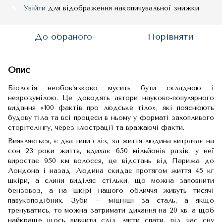
Увійти
для відображення накопичувальної знижки
%
До обраного
Порівняти
Опис
Біологія необов’язково мусить бути складною і
незрозумілою. Це доводять автори науково-популярного
видання «100 фактів про людське тіло», які пояснюють
будову тіла та всі процеси в ньому у форматі захопливого
сторітелінгу, через ілюстрації та вражаючі факти.
Виявляється, є два типи сліз, за життя людина витрачає на
сон 23 роки життя, вдихає 650 мільйонів разів, у неї
виростає 950 км волосся, це відстань від Парижа до
Лондона і назад. Людина скидає протягом життя 45 кг
шкіри, а слини виділяє стільки, що можна заповнити
бензовоз, а на шкірі нашого обличчя живуть тисячі
павукоподібних. Зуби – міцніші за сталь, а якщо
тренуватись, то можна затримати дихання на 20 хв, а щоб
найкраще щось вивчити слід лягти спати, під час сну