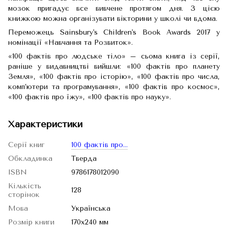
мозок пригадує все вивчене протягом дня. З цією
книжкою можна організувати вікторини у школі чи вдома.
Переможець Sainsbury's Children's Book Awards 2017 у
номінації «Навчання та Розвиток».
«100 фактів про людське тіло» – сьома книга із серії,
раніше у видавництві вийшли: «100 фактів про планету
Земля», «100 фактів про історію», «100 фактів про числа,
комп’ютери та програмування», «100 фактів про космос»,
«100 фактів про їжу», «100 фактів про науку».
Характеристики
Серії книг
100 фактів про...
Обкладинка
Тверда
ISBN
9786178012090
Кількість
128
сторінок
Мова
Українська
Розмір книги
170х240 мм