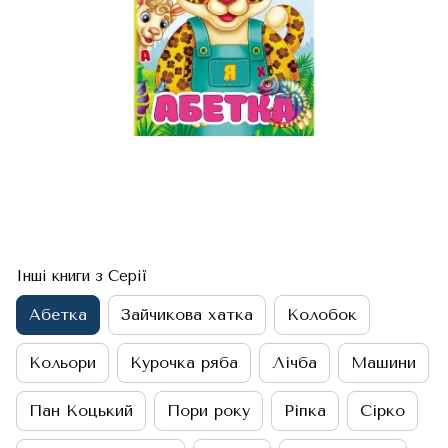
Інші книги з Серії
Абетка
Зайчикова хатка
Колобок
Кольори
Курочка ряба
Лічба
Машини
Пан Коцький
Пори року
Ріпка
Сірко