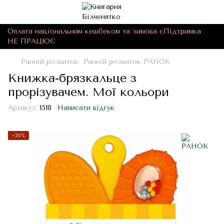
Оплата національним кешбеком та зимова єПідтримка
НЕ ПРАЦЮЄ
Ранній розвиток
Ранній розвиток РАНОК
Книжка-брязкальце з
прорізувачем. Мої кольори
Артикул:
1518
Написати відгук
−20%