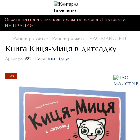
Оплата національним кешбеком та зимова єПідтримка
НЕ ПРАЦЮЄ
Ранній розвиток
Ранній розвиток ЧАС МАЙСТРІВ
Книга Киця-Миця в дитсадку
Артикул:
721
Написати відгук
−15%