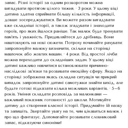
запас. Різні історії за одним розворотом можна
вигадувати протягом цілого тижня. · 3 роки. У цьому віці
дитина здатна сприймати більшу кількість інформації,
довше зосереджуватися. Ви можете разом вигадувати
вже складніші історії, а також згадувати і знаходити
героїв, про яких йшлося раніше. Так малюк буде тренувати
пам’ять і уважність. Придивляйтеся до дрібниць. Вони
наштовхують на нові сюжети. Потроху починайте рахувати:
запропонуйте малюку визначити, скільки на сторінці
мавпочок або жовтих машин. · 4 роки. Від простої лічби
можна переходити до складніших задач. У цьому віці
дитині важливо навчитися встановлювати причинно-
наслідкові зв’язки та розвивати емоційну сферу. Якщо на
сторінці зображена якась складна ситуація чи прикрий
випадок запропонуйте дитині самотужки знайти вихід, але
будьте готові підказати кілька можливих варіантів. · 5–6
років. Уміння складати розповідь за малюнками —
важливий показник готовності до школи. Мотивуйте
дитину до створення власної історії. Придумайте їй назву
та запишіть. Звертайте увагу на те, чим цікавиться малюк і
про що фантазує. Допомагайте розвивати словниковий
запас, підказуючи синоніми!