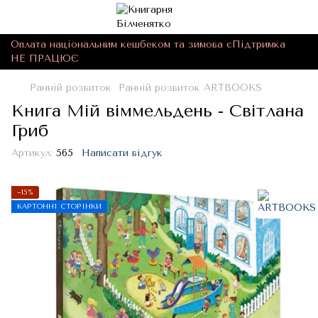
Оплата національним кешбеком та зимова єПідтримка
НЕ ПРАЦЮЄ
Ранній розвиток
Ранній розвиток ARTBOOKS
Книга Мій віммельдень - Світлана
Гриб
Артикул:
565
Написати відгук
−15%
КАРТОННІ СТОРІНКИ