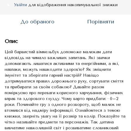
Увійти
для відображення накопичувальної знижки
%
До обраного
Порівняти
Опис
Цей барвистий віммельбух допоможе малюкам дати
відповідь на чимало важливих запитань. Які звички
допомагають лишатися активними та енергійними, а які,
навпаки, можуть нашкодити здоров’ю? Як зміцнити
імунітет та зберігати гарний настрій? Навіщо
дотримуватися правил дорожнього руху, сортувати сміття
та прибирати за своїм собакою? Давайте разом
поміркуємо про переваги корисного харчування, фізичних
вправ та здорового глузду. Чому варто придбати: · 0–2
роки. Починайте гру з одного розвороту, щоб малюк не
втомився від надміру інформації. Ознайомтеся з темою
книжки, зверніть увагу на її розмір та колір. Показуйте та
чітко називайте предмети та персонажів. Так дитина
вивчатиме навколишній світ і розвиватиме словниковий