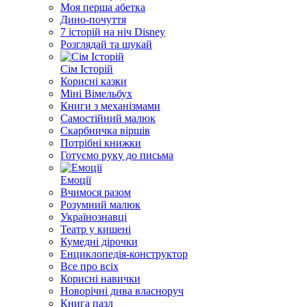
Моя перша абетка
Дино-почуття
7 історій на ніч Disney
Розглядай та шукай
Сім Історій
Корисні казки
Міні Вімельбух
Книги з механізмами
Самостійний малюк
Скарбничка віршів
Потрібні книжки
Готуємо руку до письма
Емоції
Вчимося разом
Розумний малюк
Українознавці
Театр у кишені
Кумедні дірочки
Енциклопедія-конструктор
Все про всіх
Корисні навички
Новорічні дива власноруч
Книга пазл