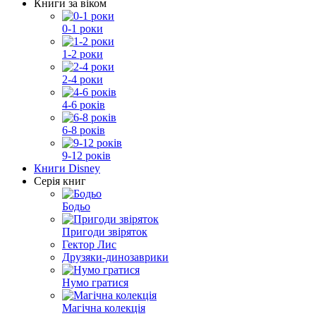
Книги за віком
0-1 роки
1-2 роки
2-4 роки
4-6 років
6-8 років
9-12 років
Книги Disney
Серія книг
Бодьо
Пригоди звіряток
Гектор Лис
Друзяки-динозаврики
Нумо гратися
Магічна колекція