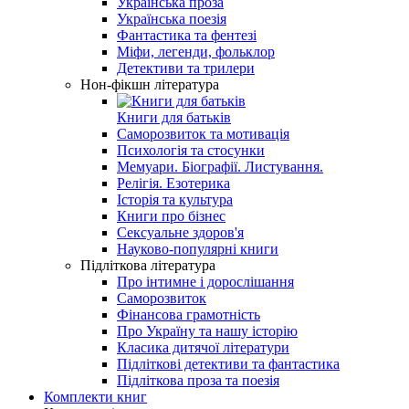
Українська проза
Українська поезія
Фантастика та фентезі
Міфи, легенди, фольклор
Детективи та трилери
Нон-фікшн література
Книги для батьків
Саморозвиток та мотивація
Психологія та стосунки
Мемуари. Біографії. Листування.
Релігія. Езотерика
Історія та культура
Книги про бізнес
Сексуальне здоров'я
Науково-популярні книги
Підліткова література
Про інтимне і дорослішання
Саморозвиток
Фінансова грамотність
Про Україну та нашу історію
Класика дитячої літератури
Підліткові детективи та фантастика
Підліткова проза та поезія
Комплекти книг