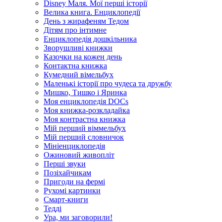
Disney Маля. Мої перші історії
Велика книга. Енциклопедії
День з жирафеням Тедом
Дітям про інтимне
Енциклопедія дошкільника
Зворушливі книжки
Казочки на кожен день
Контактна книжка
Кумедний вімельбух
Маленькі історії про чудеса та дружбу
Мишко, Тишко і Яринка
Моя енциклопедія DOCs
Моя книжка-розкладайка
Моя контрастна книжка
Мій перший віммельбух
Мій перший словничок
Мініенциклопедія
Ожиновий живопліт
Перші звуки
Позіхайчикам
Пригоди на фермі
Рухомі картинки
Смарт-книги
Тедді
Ура, ми заговорили!