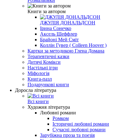
Розмальовки
Книги за автором
ДЖУЛІЯ ДОНАЛЬДСОН
Ірина Сонечко
Аксель Шеффлер
Брайоні Мей Сміт
Коллін Гувер ( Colleen Hoover )
Картки за методикою Глена Домана
Терапевтичні казки
Дитячі Комікси
Настільні ігри
Міфологія
Книга-пазл
Подарункові книги
Доросла література
Всі книги
Художня література
Любовні романи
Ромком
Історичні любовні романи
Сучасні любовні романи
Зарубіжна проза та поезія