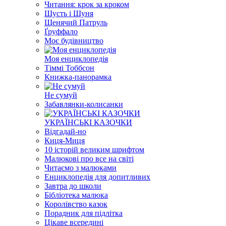
Читання: крок за кроком
Шусть і Шуня
Щенячий Патруль
Ґруффало
Моє будівництво
Моя енциклопедія
Тіммі Тоббсон
Книжка-панорамка
Не сумуй
Забавлянки-колисанки
УКРАЇНСЬКІ КАЗОЧКИ
Відгадай-но
Киця-Миця
10 історій великим шрифтом
Малюкові про все на світі
Читаємо з малюками
Енциклопедія для допитливих
Завтра до школи
Бібліотека малюка
Королівство казок
Порадник для підлітка
Цікаве всередині