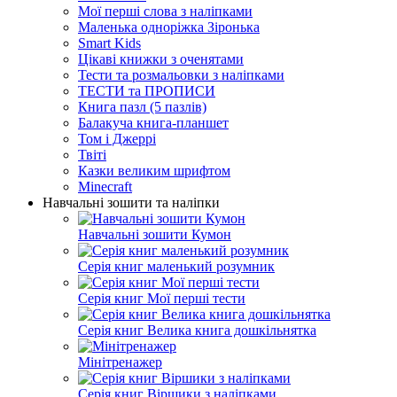
Мої перші слова з наліпками
Маленька одноріжка Зіронька
Smart Kids
Цікаві книжки з оченятами
Тести та розмальовки з наліпками
ТЕСТИ та ПРОПИСИ
Книга пазл (5 пазлів)
Балакуча книга-планшет
Том і Джеррі
Твіті
Казки великим шрифтом
Minecraft
Навчальні зошити та наліпки
Навчальні зошити Кумон
Серія книг маленький розумник
Серія книг Мої перші тести
Серія книг Велика книга дошкільнятка
Мінітренажер
Серія книг Віршики з наліпками