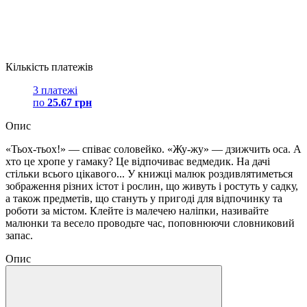
Кількість платежів
3 платежі
по
25.67 грн
Опис
«Тьох-тьох!» — співає соловейко. «Жу-жу» — дзижчить оса. А
хто це хропе у гамаку? Це відпочиває ведмедик. На дачі
стільки всього цікавого... У книжці малюк роздивлятиметься
зображення різних істот і рослин, що живуть і ростуть у садку,
а також предметів, що стануть у пригоді для відпочинку та
роботи за містом. Клейте із малечею наліпки, називайте
малюнки та весело проводьте час, поповнюючи словниковий
запас.
Опис