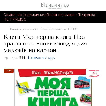
Оплата національним кешбеком та зимова єПідтримка
НЕ ПРАЦЮЄ
Ранній розвиток
Ранній розвиток ПЕГАС
Книга Моя перша книга Про
транспорт. Енциклопедія для
малюків на картоні
Артикул:
1784
Написати відгук
−20%