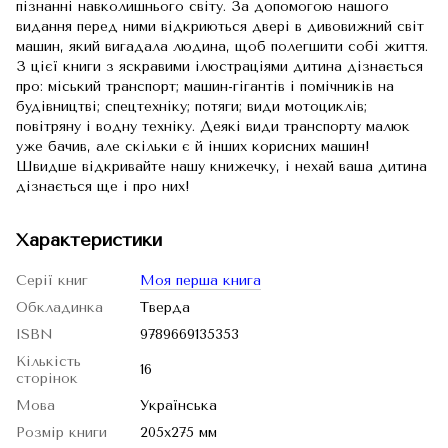
пізнанні навколишнього світу. За допомогою нашого
видання перед ними відкриються двері в дивовижний світ
машин, який вигадала людина, щоб полегшити собі життя.
З цієї книги з яскравими ілюстраціями дитина дізнається
про: міський транспорт; машин-гігантів і помічників на
будівництві; спецтехніку; потяги; види мотоциклів;
повітряну і водну техніку. Деякі види транспорту малюк
уже бачив, але скільки є й інших корисних машин!
Швидше відкривайте нашу книжечку, і нехай ваша дитина
дізнається ще і про них!
Характеристики
Серії книг
Моя перша книга
Обкладинка
Тверда
ISBN
9789669135353
Кількість
16
сторінок
Мова
Українська
Розмір книги
205х275 мм