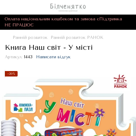
Оплата національним кешбеком та зимова єПідтримка
НЕ ПРАЦЮЄ
Ранній розвиток
Ранній розвиток РАНОК
Книга Наш світ - У місті
Артикул:
1443
Написати відгук
−20%