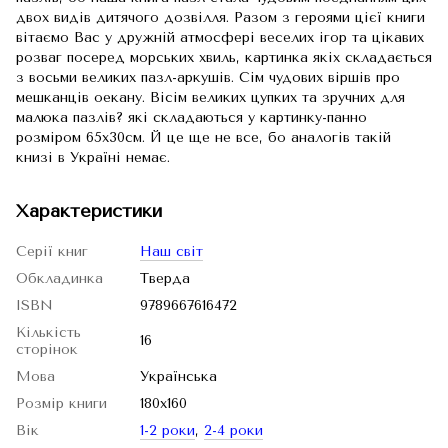
двох видів дитячого дозвілля. Разом з героями цієї книги
вітаємо Вас у дружній атмосфері веселих ігор та цікавих
розваг посеред морських хвиль, картинка якіх складається
з восьми великих пазл-аркушів. Сім чудових віршів про
мешканців оекану. Вісім великих цупких та зручних для
малюка пазлів? які складаються у картинку-панно
розміром 65х30см. Й це ще не все, бо аналогів такій
книзі в Україні немає.
Характеристики
Серії книг
Наш світ
Обкладинка
Тверда
ISBN
9789667616472
Кількість
16
сторінок
Мова
Українська
Розмір книги
180х160
Вік
1-2 роки
,
2-4 роки