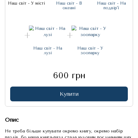
Наш світ - У місті
Наш світ - В
Наш світ - На
океані
подвір'ї
Наш світ - На
Наш світ - У
лузі
зоопарку
600 грн
Купити
Опис
Не треба більше купувати окремо книгу, окремо набір
пазлів, бо наша книга-пазл стала чудовим поєднанням цих