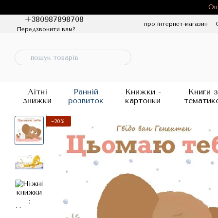
Перейти до основного контенту
Оп
+380987898708
про інтернет-магазин
Передзвонити вам?
Політика конфіденцій
Літні
Ранній
Книжки -
Книги з
знижки
розвиток
картонки
тематик
−20%