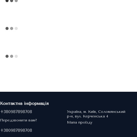
Контактна інформація
+380987898708
Україна, м. Київ, Соломянський
р-н, вул. Керченська 4
Передзвонити вам?
Мапа проїзду
+380987898708