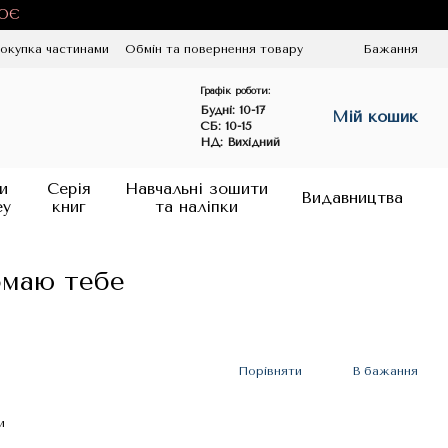
ЦЮЄ
окупка частинами
Обмін та повернення товару
Бажання
Графік роботи:
Будні:
10-17
Мій кошик
СБ: 10-15
НД: Вихідний
и
Серія
Навчальні зошити
Видавництва
ey
книг
та наліпки
омаю тебе
Порівняти
В бажання
и