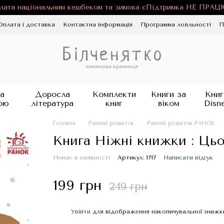
лата національним кешбеком та зимова єПідтримка НЕ ПРА
Оплата і доставка
Контактна інформація
Программа лояльності
П
ності
Публічна оферта
Блог
а
Доросла
Комплекти
Книги за
Книг
ою
література
книг
віком
Disn
Головна
Ранній розвиток
Ранній розвиток РАНОК
Книга Ніжні книжки : Ць
Немає в наявності
Артикул: 1717
Написати відгук
199 грн
249 грн
Увійти
для відображення накопичувальної знижк
%