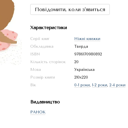
Повідомити, коли з'явиться
Характеристики
Серії книг
Ніжні книжки
Обкладинка
Тверда
ISBN
9786170980892
Кількість сторінок
20
Мова
Українська
Розмір книги
210х220
Вік
0-1 роки
,
1-2 роки
,
2-4 роки
Видавництво
РАНОК