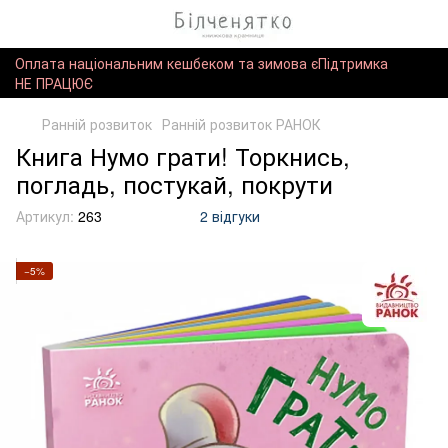
Оплата національним кешбеком та зимова єПідтримка
НЕ ПРАЦЮЄ
Ранній розвиток
Ранній розвиток РАНОК
Книга Нумо грати! Торкнись,
погладь, постукай, покрути
Артикул:
263
2 відгуки
−5%