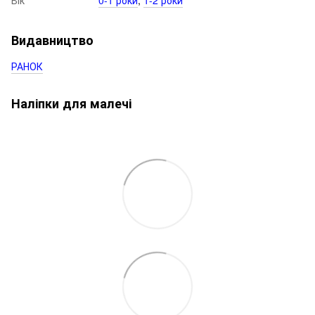
Вік
0-1 роки
,
1-2 роки
Видавництво
РАНОК
Наліпки для малечі