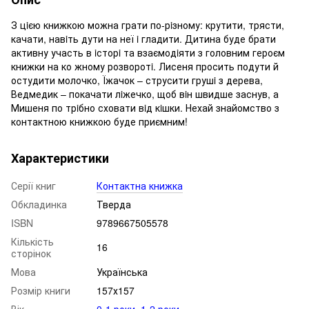
З цiєю книжкою можна грати по-рiзному: крутити, трясти,
качати, навiть дути на неї i гладити. Дитина буде брати
активну участь в iсторi та взаємодiяти з головним героєм
книжки на ко жному розворотi. Лисеня просить подути й
остудити молочко, Їжачок – струсити грушi з дерева,
Ведмедик – покачати лiжечко, щоб вiн швидше заснув, а
Мишеня по трiбно сховати вiд кiшки. Нехай знайомство з
контактною книжкою буде приємним!
Характеристики
Серії книг
Контактна книжка
Обкладинка
Тверда
ISBN
9789667505578
Кількість
16
сторінок
Мова
Українська
Розмір книги
157х157