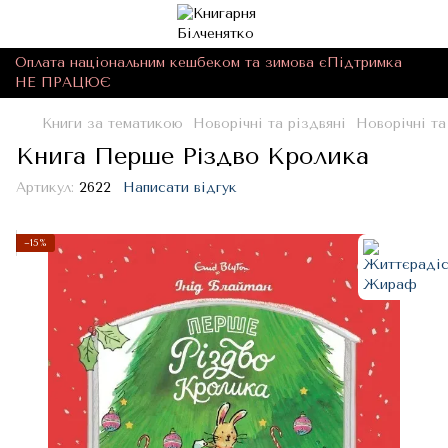
Оплата національним кешбеком та зимова єПідтримка
НЕ ПРАЦЮЄ
Книги за тематикою
Новорічні та різдвяні
Новорічні т
Книга Перше Різдво Кролика
Артикул:
2622
Написати відгук
−15%