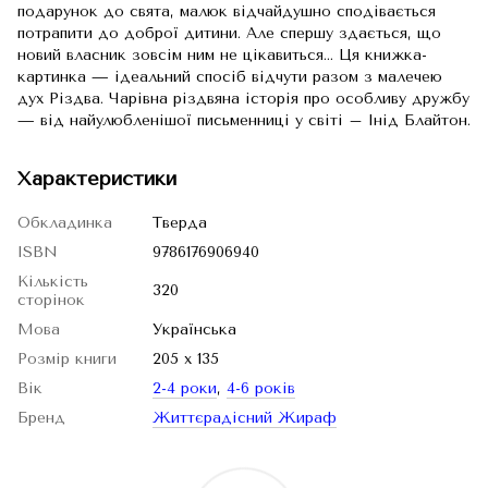
подарунок до свята, малюк відчайдушно сподівається
потрапити до доброї дитини. Але спершу здається, що
новий власник зовсім ним не цікавиться… Ця книжка-
картинка — ідеальний спосіб відчути разом з малечею
дух Різдва. Чарівна різдвяна історія про особливу дружбу
— від найулюбленішої письменниці у світі – Інід Блайтон.
Характеристики
Обкладинка
Тверда
ISBN
9786176906940
Кількість
320
сторінок
Мова
Українська
Розмір книги
205 x 135
Вік
2-4 роки
,
4-6 років
Бренд
Життєрадісний Жираф