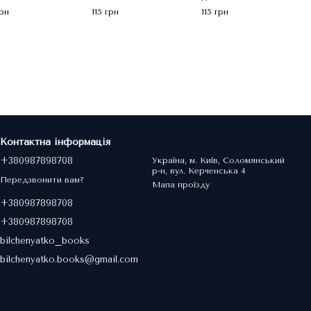
грн
115 грн
115 грн
Контактна інформація
+380987898708
Україна, м. Київ, Соломянський
р-н, вул. Керченська 4
Передзвонити вам?
Мапа проїзду
+380987898708
+380987898708
bilchenyatko_books
bilchenyatko.books@gmail.com