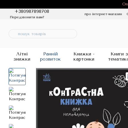
Перейти до основного контенту
Оп
+380987898708
про інтернет-магазин
Передзвонити вам?
Політика конфіденцій
Літні
Ранній
Книжки -
Книги з
знижки
розвиток
картонки
тематик