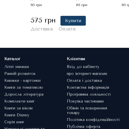
115 грн
115 грн
115 
575 грн
Купити
Доставка
Оплата
Каталог
Клієнтам
Літні знижки
Вхід до кабінету
Ранній розвиток
про інтернет-магазин
Книжки - картонки
Оплата і доставка
Книги за тематикою
Контактна інформація
Доросла література
Программа лояльності
Комплекти книг
Покупка частинами
Книги за віком
Обмін та повернення
товару
Книги Disney
Політика конфіденційності
Серія книг
Публічна оферта
Навчальні зошити та