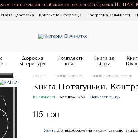
лата національним кешбеком та зимова єПідтримка НЕ ПРА
Оплата і доставка
Контактна інформація
Программа лояльності
П
ності
Публічна оферта
Блог
а
Доросла
Комплекти
Книги за
Книг
ою
література
книг
віком
Disn
Головна
Ранній розвиток
Ранній розвиток РАНОК
Книга Потягуньки. Контр
В наявності
Артикул: 2750
Написати відгук
115 грн
Увійти
для відображення накопичувальної знижк
%