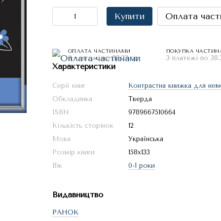
Купити
Оплата част
ОПЛАТА ЧАСТИНАМИ
ПОКУПКА ЧАСТИН
3 платежі по 38.33 грн
3 платежі по 38.
Характеристики
Серії книг
Контрастна книжка для нем
Обкладинка
Тверда
ISBN
9789667510664
Кількість сторінок
12
Мова
Українська
Розмір книги
158x133
Вік
0-1 роки
Видавництво
РАНОК