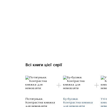
Всі книги цієї серії
Потягуньки.
Бу-бусики.
Уті-
Контрастна книжка
Контрастна книжка
кни
для немовляти
для немовляти
нем