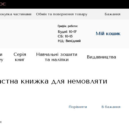
ЦЮЄ
окупка частинами
Обмін та повернення товару
Бажання
Графік роботи:
Будні:
10-17
Мій кошик
СБ: 10-15
НД: Вихідний
и
Серія
Навчальні зошити
Видавництва
ey
книг
та наліпки
астна книжка для немовляти
Порівняти
В бажання
и