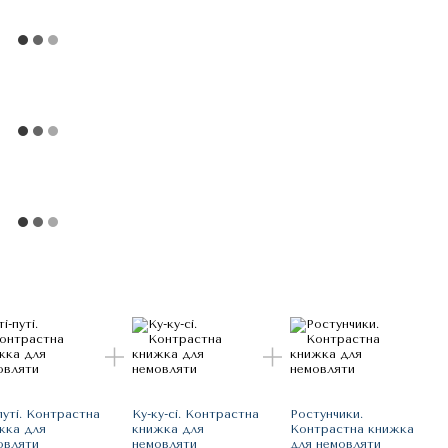
путі. Контрастна
Ку-ку-сі. Контрастна
Ростунчики.
жка для
книжка для
Контрастна книжка
овляти
немовляти
для немовляти