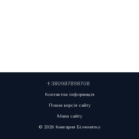
+380987898708
Контактна інформація
Повна версія сайту
Мапа сайту
© 2026 Книгарня Білченятко