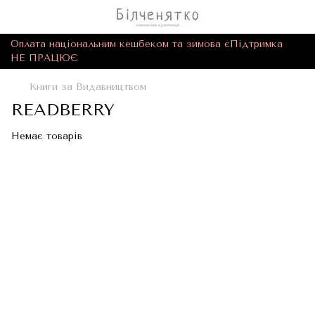
Оплата національним кешбеком та зимова єПідтримка
НЕ ПРАЦЮЄ
Книги за Видавництвом
READBERRY
Немає товарів