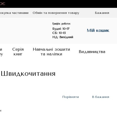
ЦЮЄ
окупка частинами
Обмін та повернення товару
Бажання
Графік роботи:
Будні:
10-17
Мій кошик
СБ: 10-15
НД: Вихідний
и
Серія
Навчальні зошити
Видавництва
ey
книг
та наліпки
. Швидкочитання
Порівняти
В бажання
и