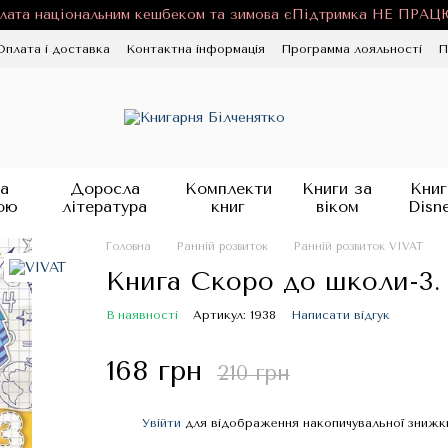
лата національним кешбеком та зимова єПідтримка НЕ ПРА
Оплата і доставка
Контактна інформація
Программа лояльності
П
ності
Публічна оферта
Блог
а
Доросла
Комплекти
Книги за
Книг
ою
література
книг
віком
Disn
Головна
Ранній розвиток
Ранній розвиток VIVAT
Книга Скоро до школи-3
В наявності
Артикул: 1938
Написати відгук
168 грн
210 грн
Увійти
для відображення накопичувальної знижк
%