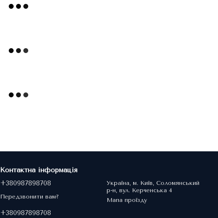
Контактна інформація
+380987898708
Україна, м. Київ, Соломянський
р-н, вул. Керченська 4
Передзвонити вам?
Мапа проїзду
+380987898708