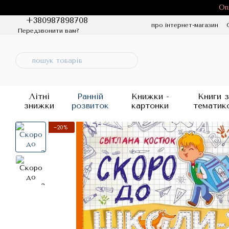
Перейти до основного контенту
Оп
+380987898708
про інтернет-магазин
Передзвонити вам?
Політика конфіденцій
Літні
Ранній
Книжки -
Книги з
знижки
розвиток
картонки
тематик
−20%