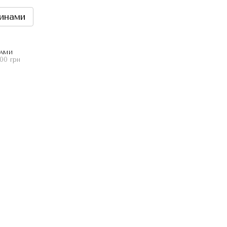
инами
НАМИ
00 грн