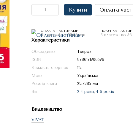
Купити
Оплата част
ОПЛАТА ЧАСТИНАМИ
ПОКУПКА ЧАСТИ
3 платежі по 56.00 грн
3 платежі по 56.
Характеристики
Обкладинка
Тверда
ISBN
9786171706576
Кількість сторінок
112
Мова
Українська
Розмір книги
215х285 мм
Вік
2-4 роки
,
4-6 років
Видавництво
VIVAT