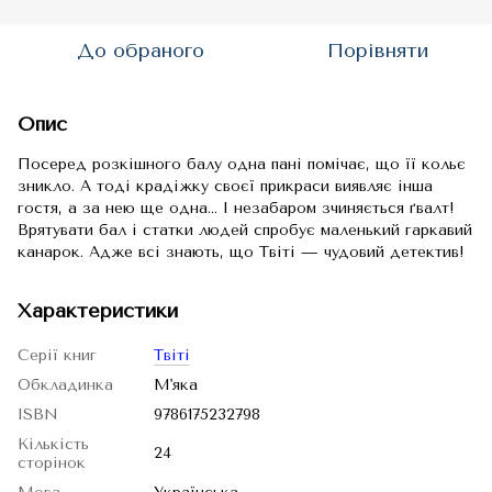
До обраного
Порівняти
Опис
Посеред розкішного балу одна пані помічає, що її кольє
зникло. А тоді крадіжку своєї прикраси виявляє інша
гостя, а за нею ще одна... І незабаром зчиняється ґвалт!
Врятувати бал і статки людей спробує маленький гаркавий
канарок. Адже всі знають, що Твіті — чудовий детектив!
Характеристики
Серії книг
Твіті
Обкладинка
М'яка
ISBN
9786175232798
Кількість
24
сторінок