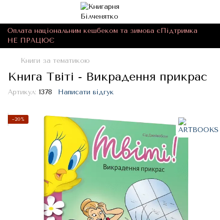
Оплата національним кешбеком та зимова єПідтримка
НЕ ПРАЦЮЄ
Книги за тематикою
Книга Твіті - Викрадення прикрас
Артикул:
1378
Написати відгук
−20%