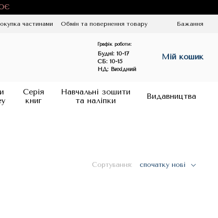
ЦЮЄ
окупка частинами
Обмін та повернення товару
Бажання
Графік роботи:
Будні:
10-17
Мій кошик
СБ: 10-15
НД: Вихідний
и
Серія
Навчальні зошити
Видавництва
ey
книг
та наліпки
Сортування:
спочатку нові