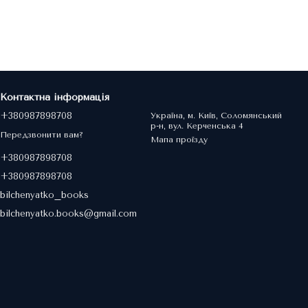
Контактна інформація
+380987898708
Україна, м. Київ, Соломянський
р-н, вул. Керченська 4
Передзвонити вам?
Мапа проїзду
+380987898708
+380987898708
bilchenyatko_books
bilchenyatko.books@gmail.com