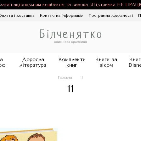
лата національним кешбеком та зимова єПідтримка НЕ ПРА
Оплата і доставка
Контактна інформація
Программа лояльності
П
ності
Публічна оферта
Блог
а
Доросла
Комплекти
Книги за
Книг
ою
література
книг
віком
Disn
Головна
11
11