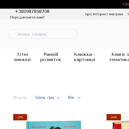
Перейти до основного контенту
Оп
+380987898708
про інтернет-магазин
Передзвонити вам?
Політика конфіденцій
Літні
Ранній
Книжки -
Книги з
знижки
розвиток
картонки
тематик
Фільтр
Ціна, грн
Вік
−21%
−34%