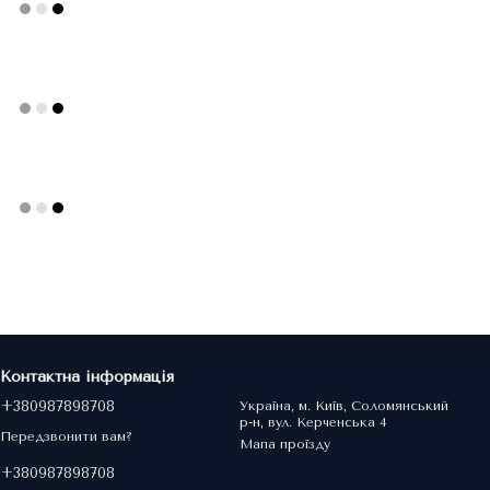
Контактна інформація
+380987898708
Україна, м. Київ, Соломянський
р-н, вул. Керченська 4
Передзвонити вам?
Мапа проїзду
+380987898708