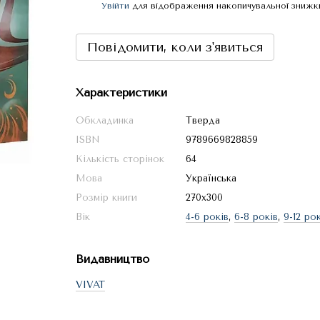
Увійти
для відображення накопичувальної знижк
%
Повідомити, коли з'явиться
Характеристики
Обкладинка
Тверда
ISBN
9789669828859
Кількість сторінок
64
Мова
Українська
Розмір книги
270х300
Вік
4-6 років
,
6-8 років
,
9-12 рок
Видавництво
VIVAT