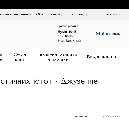
ЦЮЄ
окупка частинами
Обмін та повернення товару
Бажання
Графік роботи:
Будні:
10-17
Мій кошик
СБ: 10-15
НД: Вихідний
и
Серія
Навчальні зошити
Видавництва
ey
книг
та наліпки
стичних істот - Джузеппе
Порівняти
В бажання