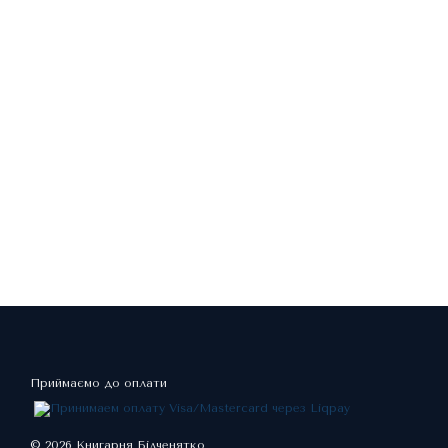
Приймаємо до оплати
© 2026 Книгарня Білченятко