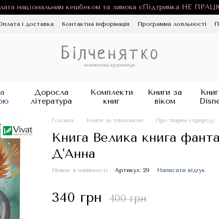
лата національним кешбеком та зимова єПідтримка НЕ ПРА
Оплата і доставка
Контактна інформація
Программа лояльності
П
ності
Публічна оферта
Блог
а
Доросла
Комплекти
Книги за
Книг
ою
література
книг
віком
Disn
Головна
Книги за тематикою
Про тварин і природу
Книга Велика книга фанта
Д'Анна
Немає в наявності
Артикул: 29
Написати відгук
340 грн
400 грн