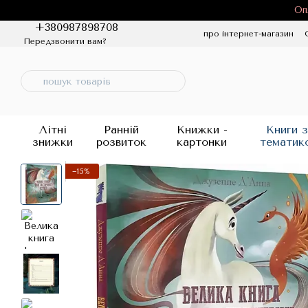
Перейти до основного контенту
Оп
+380987898708
про інтернет-магазин
Передзвонити вам?
Політика конфіденцій
Літні
Ранній
Книжки -
Книги з
знижки
розвиток
картонки
тематик
−15%