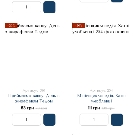
−20%
−20%
Артикул: 361
Артикул: 254
Приймаємо ванну. День з
Мініенциклопедія. Хатні
жирафеням Тедом
улюбленці
63 грн
111 грн
79 грн
139 грн