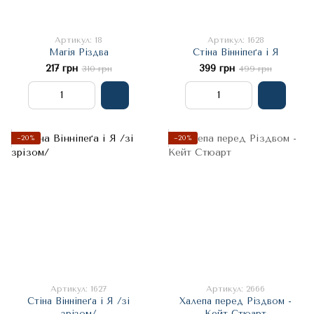
Артикул: 18
Артикул: 1628
Магія Різдва
Стіна Вінніпеґа і Я
217 грн
399 грн
310 грн
499 грн
−20%
−20%
Артикул: 1627
Артикул: 2666
Стіна Вінніпеґа і Я /зі
Халепа перед Різдвом -
зрізом/
Кейт Стюарт