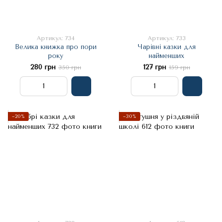
Артикул: 734
Артикул: 733
Велика книжка про пори
Чарівні казки для
року
найменших
280 грн
127 грн
350 грн
159 грн
−20%
−30%