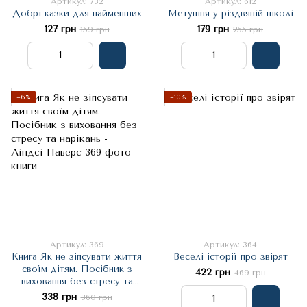
Артикул: 732
Артикул: 612
Добрі казки для найменших
Метушня у різдвяній школі
127 грн
179 грн
159 грн
255 грн
−6%
−10%
Артикул: 369
Артикул: 364
Книга Як не зіпсувати життя
Веселі історії про звірят
своїм дітям. Посібник з
422 грн
469 грн
виховання без стресу та
нарікань - Ліндсі Паверс
338 грн
360 грн