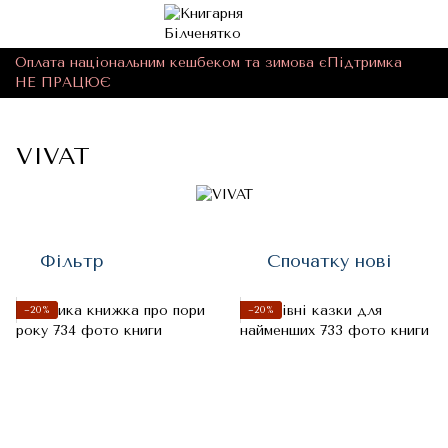
Оплата національним кешбеком та зимова єПідтримка
НЕ ПРАЦЮЄ
VIVAT
Фільтр
Спочатку нові
−20%
−20%