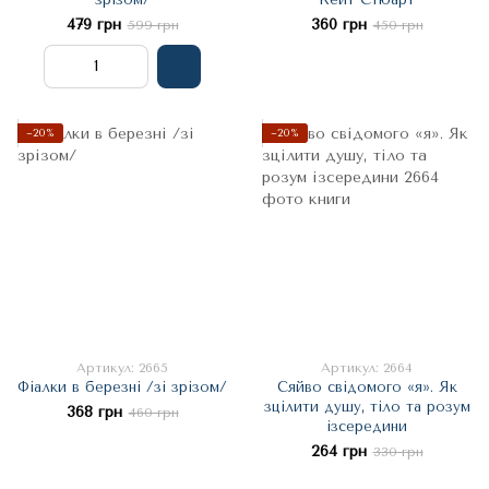
479 грн
360 грн
599 грн
450 грн
−20%
−20%
Артикул: 2665
Артикул: 2664
Фіалки в березні /зі зрізом/
Сяйво свідомого «я». Як
зцілити душу, тіло та розум
368 грн
460 грн
ізсередини
264 грн
330 грн