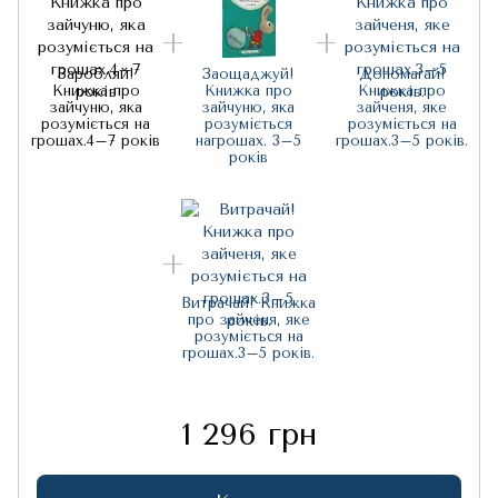
Заробляй!
Заощаджуй!
Допомагай!
Книжка про
Книжка про
Книжка про
зайчуню, яка
зайчуню, яка
зайченя, яке
розуміється на
розуміється
розуміється на
грошах.4–7 років
нагрошах. 3–5
грошах.3–5 років.
років
Витрачай! Книжка
про зайченя, яке
розуміється на
грошах.3–5 років.
1 296 грн