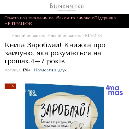
Оплата національним кешбеком та зимова єПідтримка
НЕ ПРАЦЮЄ
Ранній розвиток
Ранній розвиток 4MAMAS
Книга Заробляй! Книжка про
зайчуню, яка розуміється на
грошах.4–7 років
Артикул:
1704
Написати відгук
−10%