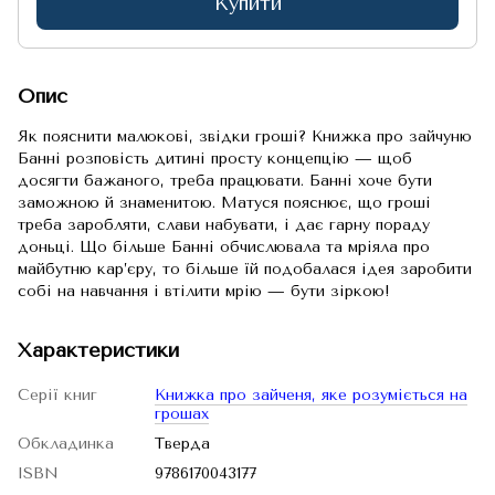
Купити
Опис
Як пояснити малюкові, звідки гроші? Книжка про зайчуню
Банні розповість дитині просту концепцію — щоб
досягти бажаного, треба працювати. Банні хоче бути
заможною й знаменитою. Матуся пояснює, що гроші
треба заробляти, слави набувати, і дає гарну пораду
доньці. Що більше Банні обчислювала та мріяла про
майбутню кар’єру, то більше їй подобалася ідея заробити
собі на навчання і втілити мрію — бути зіркою!
Характеристики
Серії книг
Книжка про зайченя, яке розуміється на
грошах
Обкладинка
Тверда
ISBN
9786170043177