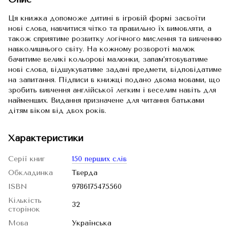
Ця книжка допоможе дитині в ігровій формі засвоїти
нові слова, навчитися чітко та правильно їх вимовляти, а
також сприятиме розвитку логічного мислення та вивченню
навколишнього світу. На кожному розвороті малюк
бачитиме великі кольорові малюнки, запам’ятовуватиме
нові слова, відшукуватиме задані предмети, відповідатиме
на запитання. Підписи в книжці подано двома мовами, що
зробить вивчення англійської легким і веселим навіть для
найменших. Видання призначене для читання батьками
дітям віком від двох років.
Характеристики
Серії книг
150 перших слів
Обкладинка
Тверда
ISBN
9786175475560
Кількість
32
сторінок
Мова
Українська